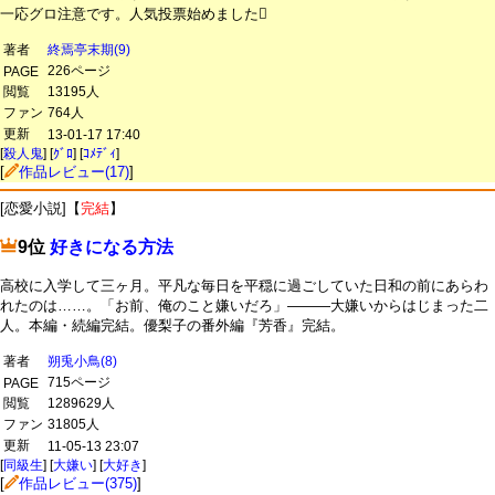
一応グロ注意です。人気投票始めました
著者
終焉亭末期(9)
226ページ
PAGE
閲覧
13195人
ファン
764人
更新
13-01-17 17:40
[
殺人鬼
] [
ｸﾞﾛ
] [
ｺﾒﾃﾞｨ
]
[
作品レビュー(17)
]
[恋愛小説]【
完結
】
9位
好きになる方法
高校に入学して三ヶ月。平凡な毎日を平穏に過ごしていた日和の前にあらわ
れたのは……。「お前、俺のこと嫌いだろ」―――大嫌いからはじまった二
人。本編・続編完結。優梨子の番外編『芳香』完結。
著者
朔兎小鳥(8)
715ページ
PAGE
閲覧
1289629人
ファン
31805人
更新
11-05-13 23:07
[
同級生
] [
大嫌い
] [
大好き
]
[
作品レビュー(375)
]