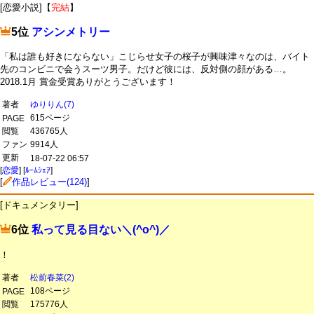
[恋愛小説]【
完結
】
5位
アシンメトリー
「私は誰も好きにならない」こじらせ女子の桜子が興味津々なのは、バイト
先のコンビニで会うスーツ男子。だけど彼には、反対側の顔がある…。
2018.1月 賞金受賞ありがとうございます！
著者
ゆりりん(7)
615ページ
PAGE
閲覧
436765人
ファン
9914人
更新
18-07-22 06:57
[
恋愛
] [
ﾙｰﾑｼｪｱ
]
[
作品レビュー(124)
]
[ドキュメンタリー]
6位
私って見る目ない＼(^o^)／
！
著者
松前春菜(2)
108ページ
PAGE
閲覧
175776人