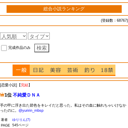
総合小説ランキング
(登録数：68767)
完成作品のみ
[恋愛小説]【
完結
】
1位
不純愛ＤＮＡ
手の甲に浮き出た碧色をキレイだと思った。私はその血に触れちゃいけなか
ったのに。
@yuririn_mbsp
著者
ゆりりん(7)
545ページ
PAGE