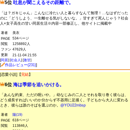
5位
吐息が聞こえるその距離で。
「は？ガキじゃん」こんなに冷たい人と暮らすなんて無理！…なはずだった
のに「どうしよう、一生離せる気がしないな。」甘すぎて死んじゃう？社会
人×女子高生の甘い同居生活※内容一部修正し、他サイトに掲載中
著者
美衣
534ページ
PAGE
閲覧
1258892人
ファン
47629人
更新
21-11-04 21:55
[
同居
] [
社会人
] [
激甘
]
[
作品レビュー(231)
]
[恋愛小説]【
完結
】
6位
海は季節を追いかける。
「あんな約束、ただの呪いや。」幼なじみの二人とそれを取り巻く彼らは、
どう成長すればいいのか分からず不器用に足掻く。子どもから大人に変わる
とき、彼らは誰のそばを選ぶのか。
@YOU22mbsp
著者
陽(19)
618ページ
PAGE
閲覧
113846人