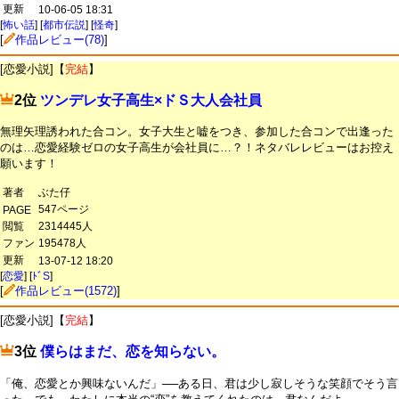
更新
10-06-05 18:31
[
怖い話
] [
都市伝説
] [
怪奇
]
[
作品レビュー(78)
]
[恋愛小説]【
完結
】
2位
ツンデレ女子高生×ドＳ大人会社員
無理矢理誘われた合コン。女子大生と嘘をつき、参加した合コンで出逢った
のは…恋愛経験ゼロの女子高生が会社員に…？！ネタバレレビューはお控え
願います！
著者
ぶた仔
547ページ
PAGE
閲覧
2314445人
ファン
195478人
更新
13-07-12 18:20
[
恋愛
] [
ﾄﾞS
]
[
作品レビュー(1572)
]
[恋愛小説]【
完結
】
3位
僕らはまだ、恋を知らない。
「俺、恋愛とか興味ないんだ」──ある日、君は少し寂しそうな笑顔でそう言