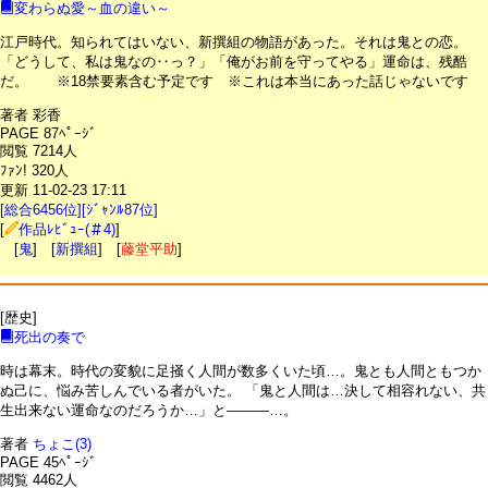
変わらぬ愛～血の違い～
江戸時代。知られてはいない、新撰組の物語があった。それは鬼との恋。
「どうして、私は鬼なの‥っ？」「俺がお前を守ってやる」運命は、残酷
だ。 ※18禁要素含む予定です ※これは本当にあった話じゃないです
著者 彩香
PAGE 87ﾍﾟｰｼﾞ
閲覧 7214人
ﾌｧﾝ! 320人
更新 11-02-23 17:11
[総合6456位][ｼﾞｬﾝﾙ87位]
[
作品ﾚﾋﾞｭｰ(＃4)
]
[
鬼
] [
新撰組
] [
藤堂平助
]
[歴史]
死出の奏で
時は幕末。時代の変貌に足掻く人間が数多くいた頃…。鬼とも人間ともつか
ぬ己に、悩み苦しんでいる者がいた。 「鬼と人間は…決して相容れない、共
生出来ない運命なのだろうか…」と―――…。
著者
ちょこ(3)
PAGE 45ﾍﾟｰｼﾞ
閲覧 4462人