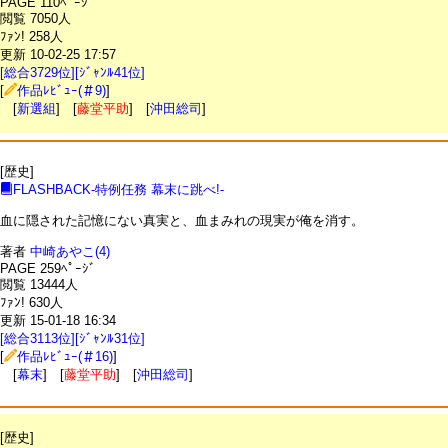
PAGE 110ﾍﾟｰｼﾞ
閲覧 7050人
ﾌｧﾝ! 258人
更新 10-02-25 17:57
[総合3729位][ｼﾞｬﾝﾙ41位]
[
作品ﾚﾋﾞｭｰ(＃9)
]
[
新選組
] [
藤堂平助
] [
沖田総司
]
[歴史]
FLASHBACK-特例任務 幕末に跳べ!-
血に隠された記憶にない真実と、血まみれの現実が俺を消す。
著者
中崎あやこ(4)
PAGE 259ﾍﾟｰｼﾞ
閲覧 13444人
ﾌｧﾝ! 630人
更新 15-01-18 16:34
[総合3113位][ｼﾞｬﾝﾙ31位]
[
作品ﾚﾋﾞｭｰ(＃16)
]
[
幕末
] [
藤堂平助
] [
沖田総司
]
[歴史]