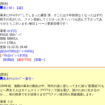
[歴史]
凛と咲く【誠】
幕末にﾀｲﾑｽﾘｯﾌﾟしてしまった藤堂 凛…そこには５年前居なくなったはずの
双子の兄がいた。ファン登録してくださった方々､いつも読んで下さってあ
りがとうございます♪毎日１ページ更新目標です！
著者
ゆず(2)
PAGE 550ﾍﾟｰｼﾞ
閲覧 68843人
ﾌｧﾝ! 1799人
更新 11-12-31 19:49
[総合4708位][ｼﾞｬﾝﾙ60位]
[
作品ﾚﾋﾞｭｰ(＃35)
]
[
新撰組
] [
藤堂平助
] [
斎藤一
]
[歴史]
幕末ﾀｲﾑｽﾘｯﾌﾟ～夏空～
150年前、激動の幕末の動乱の中、時代の波に逆らってきた彼ら“新選組”のも
とへ男女２人はタイムスリップ!!??そこで誰を選び、誰のために生きるの
か…。初の執筆ですが頑張ります(^^)ファン様100人突破感謝します♪
著者 うさ