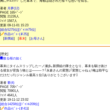
胸にﾀｲﾑｽﾘｯﾌﾟした幕末で、海都は隠された様々な想いを知る。
著者
月夢(12)
PAGE 165ﾍﾟｰｼﾞ
閲覧 21226人
ﾌｧﾝ! 1567人
更新 09-11-01 15:23
[総合5275位][ｼﾞｬﾝﾙ75位]
[
作品ﾚﾋﾞｭｰ(＃25)
]
[
新撰組
] [
幕末
] [
お母さん
]
[歴史]
散る桜の如く
幕末にタイムスリップした一ノ瀬歩｡新撰組の隊士となり、幕末を駆け抜け
る彼女が背負う物とは―――？｢永倉さんの変態｣｢変態じゃねぇ!俺は助平な
だけだっ!!｣ジャンル最高１位ありがとうございます
著者
要(4)
PAGE 705ﾍﾟｰｼﾞ
閲覧 70901人
ﾌｧﾝ! 4641人
更新 19-11-12 23:02
[総合14258位][ｼﾞｬﾝﾙ209位]
[
作品ﾚﾋﾞｭｰ(＃41)
]