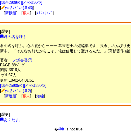
[総合2909位][ｼﾞｬﾝﾙ30位]
[
作品ﾚﾋﾞｭｰ(＃43)
]
[
新撰組
] [
幕末
] [
ﾀｲﾑｽﾘｯﾌﾟ
]
[歴史]
君の名を呼ぶ
君の名を呼ぶ。心の底からーーー 幕末志士の短編集です。只今、のんびり更
新中。 「そんなお前だからこそ、俺は信用して逝けるんだ。」(高杉晋作 編)
著者
一ノ瀬春香(7)
PAGE 88ﾍﾟｰｼﾞ
閲覧 3618人
ﾌｧﾝ! 67人
更新 18-02-04 01:51
[総合25905位][ｼﾞｬﾝﾙ330位]
[
作品ﾚﾋﾞｭｰ(＃2)
]
[
新選組
] [
幕末
] [
短編
]
[歴史]
あくだま。
�
@It
is not true.