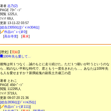
著者
志乃(2)
PAGE 73ﾍﾟｰｼﾞ
閲覧 1225人
ﾌｧﾝ! 69人
更新 13-11-22 03:57
[総合23050位][ｼﾞｬﾝﾙ304位]
[
作品ﾚﾋﾞｭｰ(＃0)
]
[
高台寺党
] [
幕末
]
[歴史]【
完結
】
100年先も愛して...
後悔は何１つなく…誠のもとに走り続けた。ただ１つ願いが叶うというのな
ら…戦のない平和な時代で、君ともう一度生きれたら…。あなたは100年先
も人を愛せますか？新撰組鬼の副長土方歳三の恋
著者 とわこ
PAGE 456ﾍﾟｰｼﾞ
閲覧 112295人
ﾌｧﾝ! 3719人
更新 09-07-20 21:36
[総合2836位][ｼﾞｬﾝﾙ25位]
[
作品ﾚﾋﾞｭｰ(＃111)
]