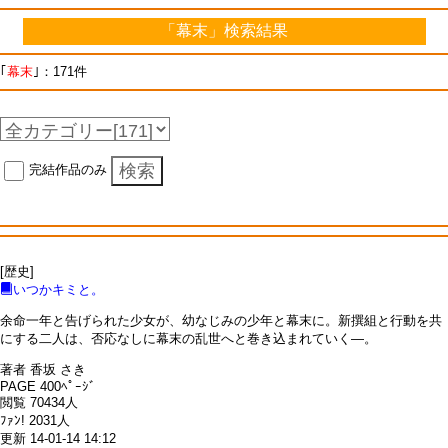
「幕末」検索結果
｢
幕末
｣：171件
完結作品のみ
[歴史]
いつかキミと。
余命一年と告げられた少女が、幼なじみの少年と幕末に。新撰組と行動を共
にする二人は、否応なしに幕末の乱世へと巻き込まれていく―。
著者 香坂 さき
PAGE 400ﾍﾟｰｼﾞ
閲覧 70434人
ﾌｧﾝ! 2031人
更新 14-01-14 14:12