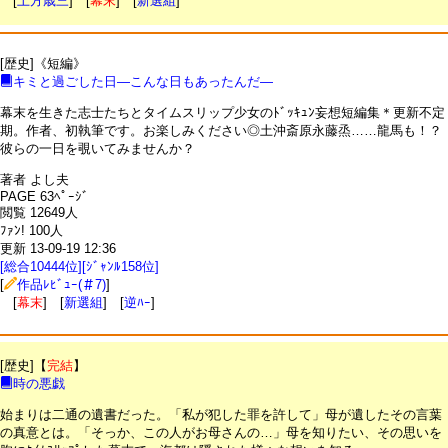
[
土方歳三
] [
幕末
] [
新選組
]
[歴史]《短編》
キミと過ごした日―こんな日もあったんだ―
幕末を生きた志士たちとタイムスリップ少女のﾄﾞｯｷｭﾝ妄想短編集＊更新不定
期。作者、初執筆です。お楽しみください◎土沖斎原永藤烝……龍馬も！？
彼らの一日を覗いてみませんか？
著者 よし夫
PAGE 63ﾍﾟｰｼﾞ
閲覧 12649人
ﾌｧﾝ! 100人
更新 13-09-19 12:36
[総合10444位][ｼﾞｬﾝﾙ158位]
[
作品ﾚﾋﾞｭｰ(＃7)
]
[
幕末
] [
新選組
] [
逆ﾊｰ
]
[歴史]【
完結
】
時の悪戯
始まりは二通の遺書だった。「私が犯した罪を許して」母が遺したその言葉
の真意とは。「そっか、この人がお母さんの…」母を知りたい、その思いを