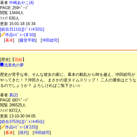
著者
中崎あやこ(4)
PAGE 259ﾍﾟｰｼﾞ
閲覧 13444人
ﾌｧﾝ! 630人
更新 15-01-18 16:34
[総合3111位][ｼﾞｬﾝﾙ32位]
[
作品ﾚﾋﾞｭｰ(＃16)
]
[
幕末
] [
藤堂平助
] [
沖田総司
]
[歴史]【
完結
】
浅葱色の夢
歴史が苦手な幸。そんな彼女の家に、幕末の動乱から時を越え、沖田総司が
やってきた！？沖田さん、まさかの逆タイムスリップ！ 二人の運命はどうな
るのでしょうか？ よろしければご覧下さい☆
著者
真(2)
PAGE 687ﾍﾟｰｼﾞ
閲覧 286525人
ﾌｧﾝ! 9372人
更新 13-10-30 04:05
[総合3753位][ｼﾞｬﾝﾙ45位]
[
作品ﾚﾋﾞｭｰ(＃225)
]
[
幕末
] [
現代
] [
沖田総司
]