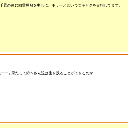
。千景の住む幽霊屋敷を中心に、ホラーと言いつつギャグを目指してます。
ーー｡ 果たして鈴木さん達は生き残ることができるのか…