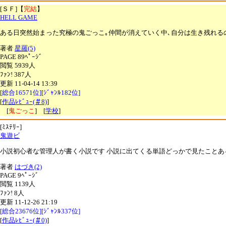
[ＳＦ]【
完結
】
HELL GAME
ある日突然始まった究極の鬼ごっこ｡仲間が消えていく中､自分は生き残れる
著者
星羅(5)
PAGE 89ﾍﾟｰｼﾞ
閲覧 5939人
ﾌｧﾝ! 387人
更新 11-04-14 13:39
[総合16571位][ｼﾞｬﾝﾙ182位]
[
作品ﾚﾋﾞｭｰ(＃8)
]
[
鬼ごっこ
] [
学校
]
[ﾐｽﾃﾘｰ]
鬼遊ビ
小説初心者な管理人が書く小説です 小説に出てくる単語どっかで見たこと
著者
はづき(2)
PAGE 9ﾍﾟｰｼﾞ
閲覧 1139人
ﾌｧﾝ! 8人
更新 11-12-26 21:19
[総合23676位][ｼﾞｬﾝﾙ337位]
[
作品ﾚﾋﾞｭｰ(＃0)
]