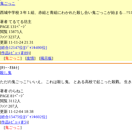
鬼ごっこ
西城中学校３年１組、赤組と青組にわかれた殺し合い鬼ごっこが始まる…!!1
著者 てるてる坊主
PAGE 131ﾍﾟｰｼﾞ
閲覧 15875人
ﾌｧﾝ! 3237人
更新 11-11-24 21:31
[総合12147位][ｼﾞｬﾝﾙ490位]
[
作品ﾚﾋﾞｭｰ(＃89)
]
[
鬼ごっこ
] [
友情
] [
掲示板
]
[ﾎﾗｰ･ｵｶﾙﾄ]
殺し鬼
ただの鬼ごっこ? いいえ。 これは殺し鬼。 とある高校で起こった殺戮。 生
著者 のらねこ
PAGE 81ﾍﾟｰｼﾞ
閲覧 3112人
ﾌｧﾝ! 207人
更新 11-12-04 18:38
[総合15475位][ｼﾞｬﾝﾙ602位]
[
作品ﾚﾋﾞｭｰ(＃5)
]
[
鬼ごっこ
]