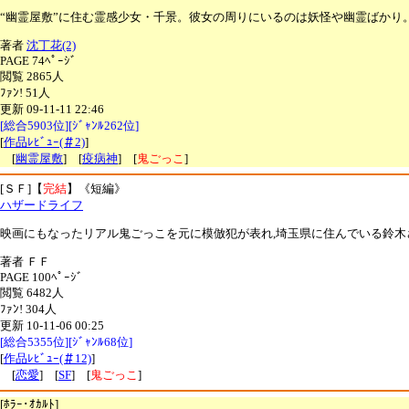
“幽霊屋敷”に住む霊感少女・千景。彼女の周りにいるのは妖怪や幽霊ばかり
著者
沈丁花(2)
PAGE 74ﾍﾟｰｼﾞ
閲覧 2865人
ﾌｧﾝ! 51人
更新 09-11-11 22:46
[総合5903位][ｼﾞｬﾝﾙ262位]
[
作品ﾚﾋﾞｭｰ(＃2)
]
[
幽霊屋敷
] [
疫病神
] [
鬼ごっこ
]
[ＳＦ]【
完結
】《短編》
ハザードライフ
映画にもなったリアル鬼ごっこを元に模倣犯が表れ,埼玉県に住んでいる鈴木
著者 ＦＦ
PAGE 100ﾍﾟｰｼﾞ
閲覧 6482人
ﾌｧﾝ! 304人
更新 10-11-06 00:25
[総合5355位][ｼﾞｬﾝﾙ68位]
[
作品ﾚﾋﾞｭｰ(＃12)
]
[
恋愛
] [
SF
] [
鬼ごっこ
]
[ﾎﾗｰ･ｵｶﾙﾄ]