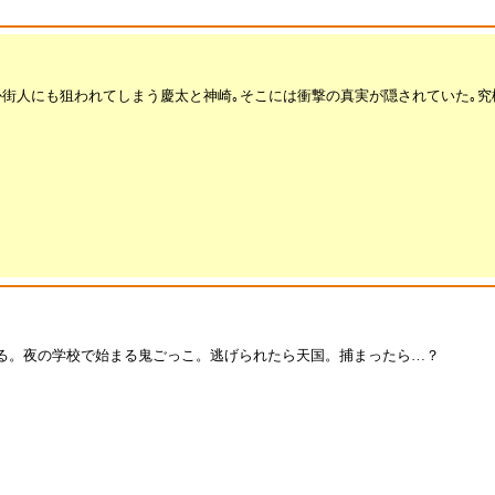
か街人にも狙われてしまう慶太と神崎｡そこには衝撃の真実が隠されていた｡究
める。夜の学校で始まる鬼ごっこ。逃げられたら天国。捕まったら…？