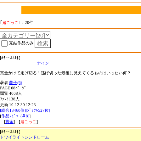
｢
鬼ごっこ
｣：20件
完結作品のみ
[ﾎﾗｰ･ｵｶﾙﾄ]
ナイン
賞金かけて逃げ切る！逃げ切った最後に見えてくるものはいったい何？
著者
蘭子(6)
PAGE 68ﾍﾟｰｼﾞ
閲覧 4068人
ﾌｧﾝ! 138人
更新 10-12-30 12:23
[総合13460位][ｼﾞｬﾝﾙ527位]
[
作品ﾚﾋﾞｭｰ(＃8)
]
[
賞金
] [
鬼ごっこ
]
[ﾎﾗｰ･ｵｶﾙﾄ]
トワイライトシンドローム