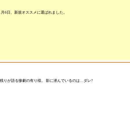
1月6日、新規オススメに選ばれました。
き残りが語る惨劇の有り様。 影に潜んでいるのは…ダレ?