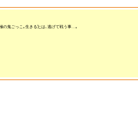
極の鬼ごっこ｡生きる辷は､逃げて戦う事…｡