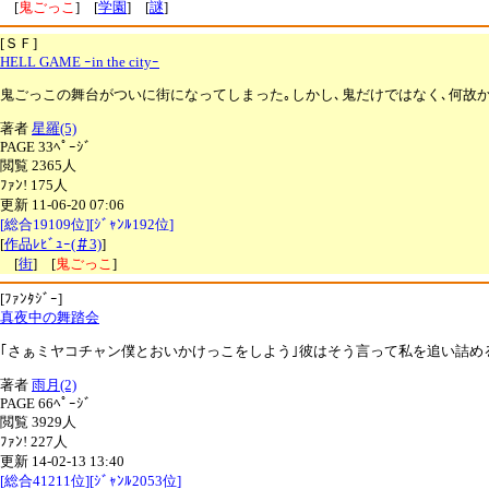
[
鬼ごっこ
] [
学園
] [
謎
]
[ＳＦ]
HELL GAME ｰin the cityｰ
鬼ごっこの舞台がついに街になってしまった｡しかし､鬼だけではなく､何故
著者
星羅(5)
PAGE 33ﾍﾟｰｼﾞ
閲覧 2365人
ﾌｧﾝ! 175人
更新 11-06-20 07:06
[総合19109位][ｼﾞｬﾝﾙ192位]
[
作品ﾚﾋﾞｭｰ(＃3)
]
[
街
] [
鬼ごっこ
]
[ﾌｧﾝﾀｼﾞｰ]
真夜中の舞踏会
｢さぁミヤコチャン僕とおいかけっこをしよう｣彼はそう言って私を追い詰
著者
雨月(2)
PAGE 66ﾍﾟｰｼﾞ
閲覧 3929人
ﾌｧﾝ! 227人
更新 14-02-13 13:40
[総合41211位][ｼﾞｬﾝﾙ2053位]