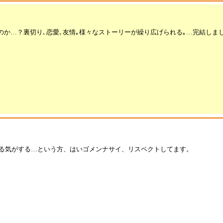
のか…？裏切り､恋愛､友情｡様々なストーリーが繰り広げられる｡…完結しま
ある気がする…という方、はいゴメンナサイ、リスペクトしてます。