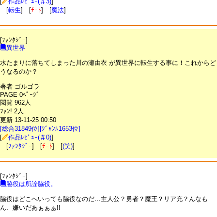
[
作品ﾚﾋﾞｭｰ(＃3)
]
[
転生
] [
ﾁｰﾄ
] [
魔法
]
[ﾌｧﾝﾀｼﾞｰ]
異世界
水たまりに落ちてしまった川の瀬由衣 が異世界に転生する事に！これからど
うなるのか？
著者 ゴルゴラ
PAGE 0ﾍﾟｰｼﾞ
閲覧 962人
ﾌｧﾝ! 2人
更新 13-11-25 00:50
[総合31849位][ｼﾞｬﾝﾙ1653位]
[
作品ﾚﾋﾞｭｰ(＃0)
]
[
ﾌｧﾝﾀｼﾞｰ
] [
ﾁｰﾄ
] [
(笑)
]
[ﾌｧﾝﾀｼﾞｰ]
脇役は所詮脇役。
脇役はどこへいっても脇役なのだ…主人公？勇者？魔王？リア充？んなも
ん、嫌いだあぁぁぁ!!