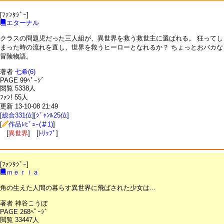
[ﾌｧﾝﾀｼﾞｰ]
エターナル
クラスの問題児だった三人組が、異世界を救う救世主に選ばれる。 狂ってし
まった時の流れを直し、世界を救うヒーローとなれるか？ ちょっとおバカな
冒険物語。
著者
七希(6)
PAGE 99ﾍﾟｰｼﾞ
閲覧 5338人
ﾌｧﾝ! 55人
更新 13-10-08 21:49
[総合331位][ｼﾞｬﾝﾙ25位]
[
作品ﾚﾋﾞｭｰ(＃1)
]
[
異世界
] [
ﾄﾘｯﾌﾟ
]
[ﾌｧﾝﾀｼﾞｰ]
ｍｅｒｉａ
角の生えた人間の暮らす異世界に飛ばされた少女は…
著者 神谷こうぼ
PAGE 268ﾍﾟｰｼﾞ
閲覧 33447人