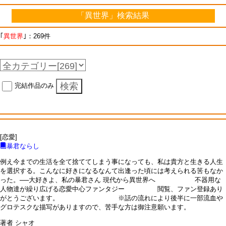
「異世界」検索結果
｢
異世界
｣：269件
完結作品のみ
[恋愛]
暴君ならし
例え今までの生活を全て捨ててしまう事になっても、私は貴方と生きる人生
を選択する。こんなに好きになるなんて出逢った頃には考えられる筈もなか
った。──大好きよ、私の暴君さん 現代から異世界へ 不器用な
人物達が繰り広げる恋愛中心ファンタジー 閲覧、ファン登録あり
がとうございます。 ※話の流れにより後半に一部流血や
グロテスクな描写がありますので、苦手な方は御注意願います。
著者 シャオ