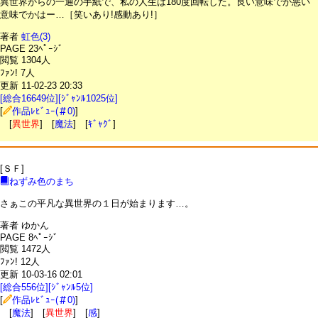
異世界からの一通の手紙で、私の人生は180度回転した。良い意味でか悪い
意味でかはー…［笑いあり!感動あり!］
著者
虹色(3)
PAGE 23ﾍﾟｰｼﾞ
閲覧 1304人
ﾌｧﾝ! 7人
更新 11-02-23 20:33
[総合16649位][ｼﾞｬﾝﾙ1025位]
[
作品ﾚﾋﾞｭｰ(＃0)
]
[
異世界
] [
魔法
] [
ｷﾞｬｸﾞ
]
[ＳＦ]
ねずみ色のまち
さぁこの平凡な異世界の１日が始まります…。
著者 ゆかん
PAGE 8ﾍﾟｰｼﾞ
閲覧 1472人
ﾌｧﾝ! 12人
更新 10-03-16 02:01
[総合556位][ｼﾞｬﾝﾙ5位]
[
作品ﾚﾋﾞｭｰ(＃0)
]
[
魔法
] [
異世界
] [
感
]