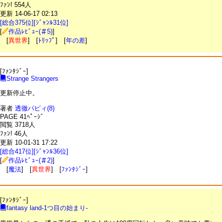
ﾌｧﾝ! 554人
更新 14-06-17 02:13
[総合375位][ｼﾞｬﾝﾙ31位]
[
作品ﾚﾋﾞｭｰ(＃5)
]
[
異世界
] [
ﾄﾘｯﾌﾟ
] [
年の差
]
[ﾌｧﾝﾀｼﾞｰ]
Strange Strangers
更新停止中。
著者
透徹パピィ(8)
PAGE 41ﾍﾟｰｼﾞ
閲覧 3718人
ﾌｧﾝ! 46人
更新 10-01-31 17:22
[総合417位][ｼﾞｬﾝﾙ36位]
[
作品ﾚﾋﾞｭｰ(＃2)
]
[
魔法
] [
異世界
] [
ﾌｧﾝﾀｼﾞｰ
]
[ﾌｧﾝﾀｼﾞｰ]
fantasy land-1つ目の始まり-