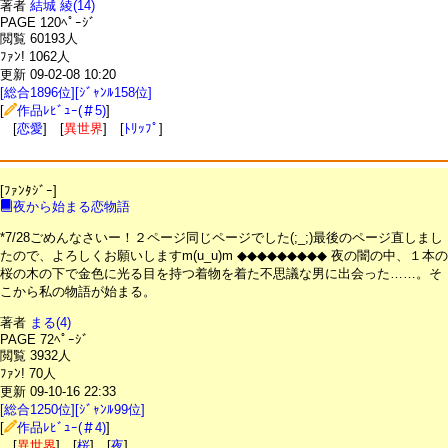
著者
結城 綾(14)
PAGE 120ﾍﾟｰｼﾞ
閲覧 60193人
ﾌｧﾝ! 1062人
更新 09-02-08 10:20
[総合1896位][ｼﾞｬﾝﾙ158位]
[
作品ﾚﾋﾞｭｰ(＃5)
]
[
恋愛
] [
異世界
] [
ﾄﾘｯﾌﾟ
]
[ﾌｧﾝﾀｼﾞｰ]
夜から始まる恋物語
*7/28ごめんなさいー！２ページ同じページでした(;_;)最後のページ直しまし
たので、よろしくお願いしますm(u_u)m ◆◆◆◆◆◆◆◆◆ 夜の闇の中、１本の
桜の木の下で金色に光る目を持つ着物を着た不思議な男に出会った……。そ
こから私の物語が始まる。
著者
まる(4)
PAGE 72ﾍﾟｰｼﾞ
閲覧 3932人
ﾌｧﾝ! 70人
更新 09-10-16 22:33
[総合1250位][ｼﾞｬﾝﾙ99位]
[
作品ﾚﾋﾞｭｰ(＃4)
]
[
異世界
] [
桜
] [
夜
]