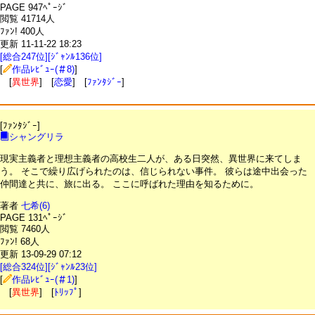
PAGE 947ﾍﾟｰｼﾞ
閲覧 41714人
ﾌｧﾝ! 400人
更新 11-11-22 18:23
[総合247位][ｼﾞｬﾝﾙ136位]
[
作品ﾚﾋﾞｭｰ(＃8)
]
[
異世界
] [
恋愛
] [
ﾌｧﾝﾀｼﾞｰ
]
[ﾌｧﾝﾀｼﾞｰ]
シャングリラ
現実主義者と理想主義者の高校生二人が、ある日突然、異世界に来てしま
う。 そこで繰り広げられたのは、信じられない事件。 彼らは途中出会った
仲間達と共に、旅に出る。 ここに呼ばれた理由を知るために。
著者
七希(6)
PAGE 131ﾍﾟｰｼﾞ
閲覧 7460人
ﾌｧﾝ! 68人
更新 13-09-29 07:12
[総合324位][ｼﾞｬﾝﾙ23位]
[
作品ﾚﾋﾞｭｰ(＃1)
]
[
異世界
] [
ﾄﾘｯﾌﾟ
]