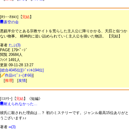
[ﾎﾗｰ･ｵｶﾙﾄ]【
完結
】
蒼空の会
悪戯半分でとある宗教サイトを荒らした主人公に降りかかる、天罰と似つか
ない物事。 精神的に追い詰められていく主人公を描いた物語。 【完結】
著者
たぶ(3)
PAGE 179ﾍﾟｰｼﾞ
閲覧 20684人
ﾌｧﾝ! 1491人
更新 09-11-28 13:27
[総合4045位][ｼﾞｬﾝﾙ194位]
[
作品ﾚﾋﾞｭｰ(＃66)
]
[
推理
] [
友情
]
[ﾐｽﾃﾘｰ]【
完結
】《短編》
耐えられなかった…
彼氏に殺された理由は…？ 初のミステリーです。ジャンル最高15位ありがと
うございます♪♪
著者
∞(3)