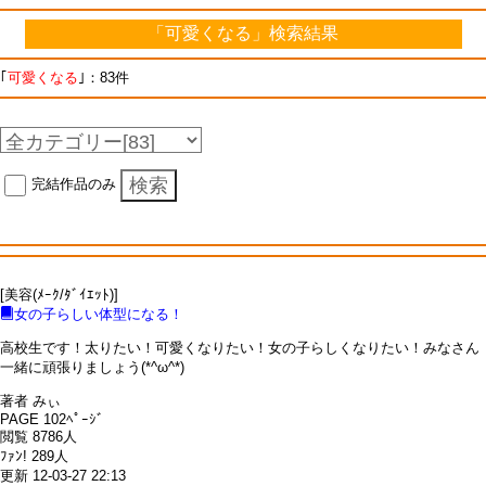
「可愛くなる」検索結果
｢
可愛くなる
｣：83件
完結作品のみ
[美容(ﾒｰｸ/ﾀﾞｲｴｯﾄ)]
女の子らしい体型になる！
高校生です！太りたい！可愛くなりたい！女の子らしくなりたい！みなさん
一緒に頑張りましょう(*^ω^*)
著者 みぃ
PAGE 102ﾍﾟｰｼﾞ
閲覧 8786人
ﾌｧﾝ! 289人
更新 12-03-27 22:13