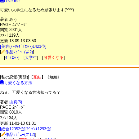
Love me.
可愛い大学生になるため頑張ります(*^^*)
著者 みう
PAGE 47ﾍﾟｰｼﾞ
閲覧 3901人
ﾌｧﾝ! 119人
更新 13-09-13 03:50
[美容(ﾒｰｸ/ﾀﾞｲｴｯﾄ)1421位]
[
作品ﾚﾋﾞｭｰ(＃2)
]
[
ﾀﾞｲｴｯﾄ
] [
大学生
] [
可愛くなる
]
[私の恋愛(実話)]【
完結
】《短編》
可愛くなる方法
ねぇ、可愛くなる方法知ってる？
著者
由真(3)
PAGE 2ﾍﾟｰｼﾞ
閲覧 6010人
ﾌｧﾝ! 34人
更新 11-01-10 01:01
[総合12052位][ｼﾞｬﾝﾙ1293位]
[
作品ﾚﾋﾞｭｰ(＃12)
]