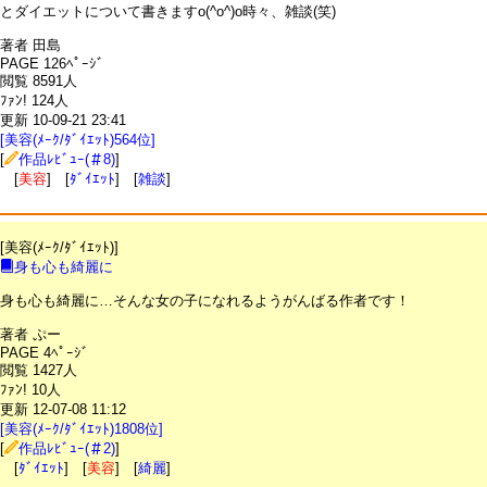
とダイエットについて書きますo(^o^)o時々、雑談(笑)
著者 田島
PAGE 126ﾍﾟｰｼﾞ
閲覧 8591人
ﾌｧﾝ! 124人
更新 10-09-21 23:41
[美容(ﾒｰｸ/ﾀﾞｲｴｯﾄ)564位]
[
作品ﾚﾋﾞｭｰ(＃8)
]
[
美容
] [
ﾀﾞｲｴｯﾄ
] [
雑談
]
[美容(ﾒｰｸ/ﾀﾞｲｴｯﾄ)]
身も心も綺麗に
身も心も綺麗に…そんな女の子になれるようがんばる作者です！
著者 ぷー
PAGE 4ﾍﾟｰｼﾞ
閲覧 1427人
ﾌｧﾝ! 10人
更新 12-07-08 11:12
[美容(ﾒｰｸ/ﾀﾞｲｴｯﾄ)1808位]
[
作品ﾚﾋﾞｭｰ(＃2)
]
[
ﾀﾞｲｴｯﾄ
] [
美容
] [
綺麗
]