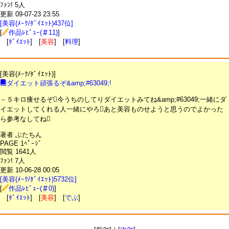
ﾌｧﾝ! 5人
更新 09-07-23 23:55
[美容(ﾒｰｸ/ﾀﾞｲｴｯﾄ)437位]
[
作品ﾚﾋﾞｭｰ(＃11)
]
[
ﾀﾞｲｴｯﾄ
] [
美容
] [
料理
]
[美容(ﾒｰｸ/ﾀﾞｲｴｯﾄ)]
ダイエット頑張るぞ&amp;#63049;!
－５キロ痩せるぞ今うちのしてりダイエットみてね&amp;#63049;一緒にダ
イエットしてくれる人一緒にやろあと美容ものせようと思うのでよかった
ら参考なしてね
著者 ぶたちん
PAGE 1ﾍﾟｰｼﾞ
閲覧 1641人
ﾌｧﾝ! 7人
更新 10-06-28 00:05
[美容(ﾒｰｸ/ﾀﾞｲｴｯﾄ)5732位]
[
作品ﾚﾋﾞｭｰ(＃0)
]
[
ﾀﾞｲｴｯﾄ
] [
美容
] [
でぶ
]