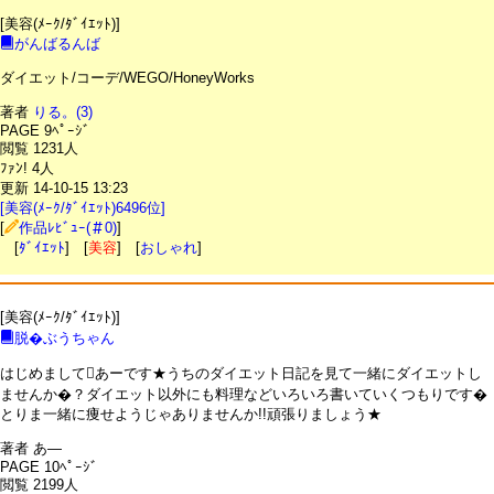
[美容(ﾒｰｸ/ﾀﾞｲｴｯﾄ)]
がんばるんば
ダイエット/コーデ/WEGO/HoneyWorks
著者
りる。(3)
PAGE 9ﾍﾟｰｼﾞ
閲覧 1231人
ﾌｧﾝ! 4人
更新 14-10-15 13:23
[美容(ﾒｰｸ/ﾀﾞｲｴｯﾄ)6496位]
[
作品ﾚﾋﾞｭｰ(＃0)
]
[
ﾀﾞｲｴｯﾄ
] [
美容
] [
おしゃれ
]
[美容(ﾒｰｸ/ﾀﾞｲｴｯﾄ)]
脱�ぶうちゃん
はじめましてあーです★うちのダイエット日記を見て一緒にダイエットし
ませんか�？ダイエット以外にも料理などいろいろ書いていくつもりです�
とりま一緒に痩せようじゃありませんか!!頑張りましょう★
著者 あ―
PAGE 10ﾍﾟｰｼﾞ
閲覧 2199人