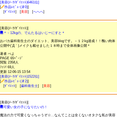
[美容(ﾒｰｸ/ﾀﾞｲｴｯﾄ)6461位]
[
作品ﾚﾋﾞｭｰ(＃0)
]
[
ﾀﾞｲｴｯﾄ
] [
美容
] [
へへへ
]
[美容(ﾒｰｸ/ﾀﾞｲｴｯﾄ)]
＊－12kgの、でんたるはいじーにすと＊
おバカ歯科衛生士のダイエット、美容blogです。－１２kg達成！！醜い肉体
公開中(´Д｀)メイクも載せました１８時まで全体画像公開＊
著者 ぺよ
PAGE 65ﾍﾟｰｼﾞ
閲覧 2358人
ﾌｧﾝ! 69人
更新 12-06-15 13:54
[美容(ﾒｰｸ/ﾀﾞｲｴｯﾄ)1522位]
[
作品ﾚﾋﾞｭｰ(＃2)
]
[
ﾀﾞｲｴｯﾄ
] [
歯科衛生士
] [
美容
]
[美容(ﾒｰｸ/ﾀﾞｲｴｯﾄ)]
可愛い女の子になりたいの！
魔法の力で可愛くなっちゃうぞ☆…なんてことは全くないオタクな私が美容