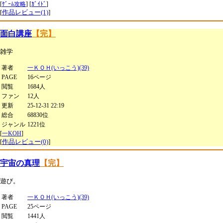
[
ｹﾞｰﾑ攻略
] [
ｶﾞｲﾄﾞ
]
[
作品レビュー(1)
]
面白講座
【完】
雑学
著者
一ＫＯＨ(いっこう)(39)
PAGE
16ページ
閲覧
1684人
ファン
12人
更新
25-12-31 22:19
総合
68830位
ジャンル
1221位
[
一KOH
]
[
作品レビュー(0)
]
宇宙の真理
【完】
遊び。
著者
一ＫＯＨ(いっこう)(39)
PAGE
25ページ
閲覧
1441人