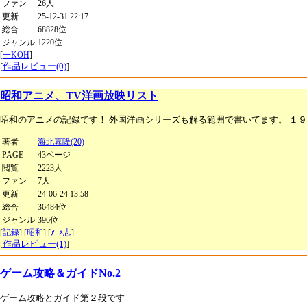
ファン
26人
更新
25-12-31 22:17
総合
68828位
ジャンル
1220位
[
一KOH
]
[
作品レビュー(0)
]
昭和アニメ、TV洋画放映リスト
昭和のアニメの記録です！ 外国洋画シリーズも解る範囲で書いてます。 １
著者
海北嘉隆(20)
PAGE
43ページ
閲覧
2223人
ファン
7人
更新
24-06-24 13:58
総合
36484位
ジャンル
396位
[
記録
] [
昭和
] [
ｱﾆﾒ志
]
[
作品レビュー(1)
]
ゲーム攻略＆ガイドNo.2
ゲーム攻略とガイド第２段です