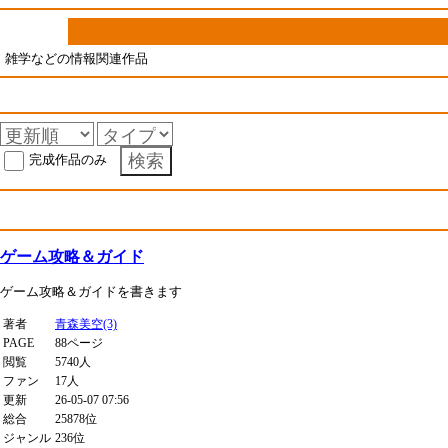
雑学などの情報関連作品
完成作品のみ
ゲーム攻略＆ガイド
ゲーム攻略＆ガイドを書きます
著者
青森美空(3)
PAGE
88ページ
閲覧
5740人
ファン
17人
更新
26-05-07 07:56
総合
25878位
ジャンル
236位