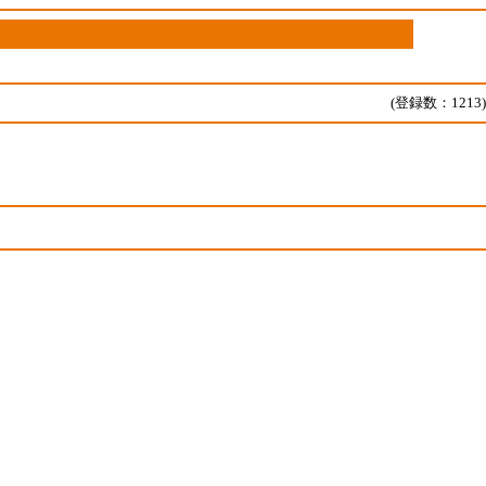
(登録数：1213)