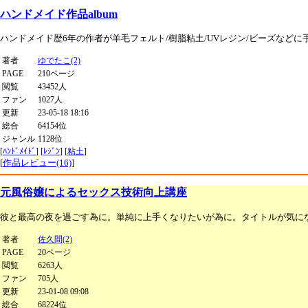
ハンドメイド作品album
ハンドメイド歴6年の作者が羊毛フェルト/樹脂粘土/UVレジン/ビーズなどに手を
著者
ゆでたこ(2)
PAGE
210ページ
閲覧
43452人
ファン
1027人
更新
23-05-18 18:16
総合
64154位
ジャンル
1128位
[
ﾊﾝﾄﾞﾒｲﾄﾞ
] [
ﾚｼﾞﾝ
] [
粘土
]
[
作品レビュー(16)
]
元風俗嬢によるセックス技術向上講座
彼と最高の夜を過ごす為に。単純に上手くなりたいが為に。タイトルが気になっ
著者
佐久間(2)
PAGE
20ページ
閲覧
6263人
ファン
705人
更新
23-01-08 09:08
総合
68224位