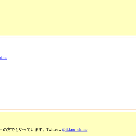
hime
方でもやっています。Twitter→
@ikkou_ehime