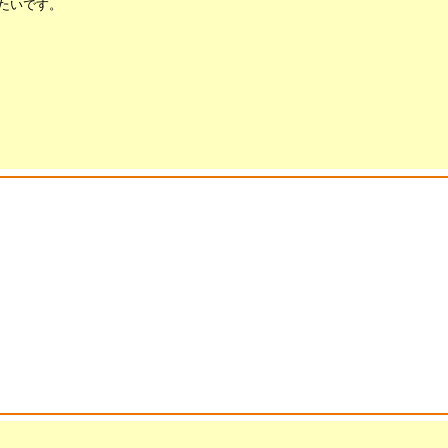
がたいです。