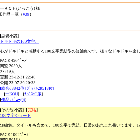
一ＫＯＨ(いっこう) 様
作品一覧（
#39
）
[恋愛小説]
ドキドキの100文字。
心がドキドキと感動する100文字完結型の短編集です。様々なドキドキを楽しんで頂けた
PAGE 456ﾍﾟｰｼﾞ
閲覧 2039人
ﾌｧﾝ! 9人
更新 25-12-31 22:40
公開 23-07-30 20:33
[総合68842位][ｼﾞｬﾝﾙ29518位]
[
一KOH
] [
ﾓﾊﾞｽﾍﾟ版
]
[
作品ﾚﾋﾞｭｰ(0)
]
[その他 小説]【
完結
】
100文字ショート
短編集。タイトルも含めて、100文字で完結。日常のあれこれ書いてます。Twitter
PAGE 1002ﾍﾟｰｼﾞ
閲覧 5056人