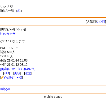
しゅり 様
作品一覧（
#1
）
[人気順/
ﾌｧﾝ順
]
[美容(ﾒｰｸ/ﾀﾞｲｴｯﾄ)]
虹のカケラ
かわいくなるまで
PAGE 5ﾍﾟｰｼﾞ
閲覧 565人
ﾌｧﾝ! 16人
更新 21-01-14 13:06
公開 21-01-12 03:12
[美容(ﾒｰｸ/ﾀﾞｲｴｯﾄ)4492位]
[
ﾒｲｸ
] [
美容
] [
恋愛
]
[
作品ﾚﾋﾞｭｰ(0)
]
戻る
mobile space