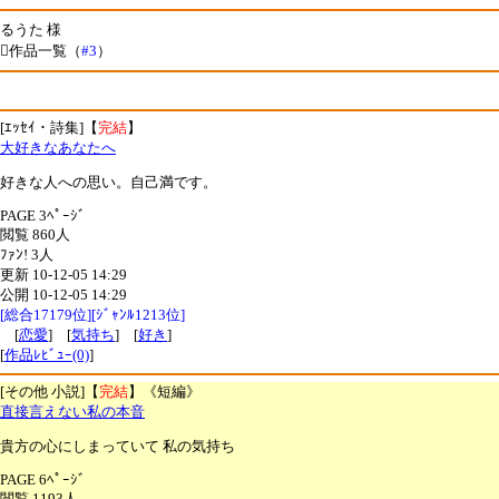
るうた 様
作品一覧（
#3
）
[ｴｯｾｲ・詩集]【
完結
】
大好きなあなたへ
好きな人への思い。自己満です。
PAGE 3ﾍﾟｰｼﾞ
閲覧 860人
ﾌｧﾝ! 3人
更新 10-12-05 14:29
公開 10-12-05 14:29
[総合17179位][ｼﾞｬﾝﾙ1213位]
[
恋愛
] [
気持ち
] [
好き
]
[
作品ﾚﾋﾞｭｰ(0)
]
[その他 小説]【
完結
】《短編》
直接言えない私の本音
貴方の心にしまっていて 私の気持ち
PAGE 6ﾍﾟｰｼﾞ
閲覧 1193人