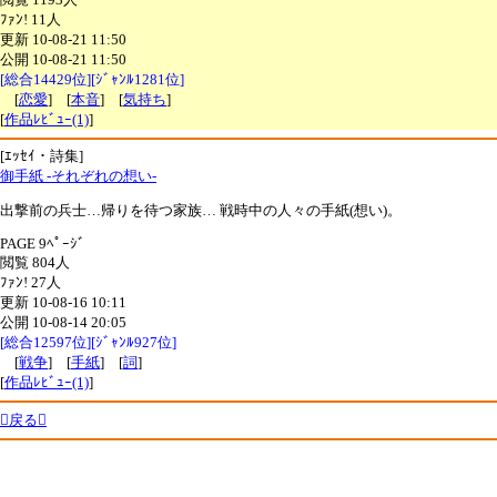
ﾌｧﾝ! 11人
更新 10-08-21 11:50
公開 10-08-21 11:50
[総合14429位][ｼﾞｬﾝﾙ1281位]
[
恋愛
] [
本音
] [
気持ち
]
[
作品ﾚﾋﾞｭｰ(1)
]
[ｴｯｾｲ・詩集]
御手紙 -それぞれの想い-
出撃前の兵士…帰りを待つ家族… 戦時中の人々の手紙(想い)。
PAGE 9ﾍﾟｰｼﾞ
閲覧 804人
ﾌｧﾝ! 27人
更新 10-08-16 10:11
公開 10-08-14 20:05
[総合12597位][ｼﾞｬﾝﾙ927位]
[
戦争
] [
手紙
] [
詞
]
[
作品ﾚﾋﾞｭｰ(1)
]
戻る