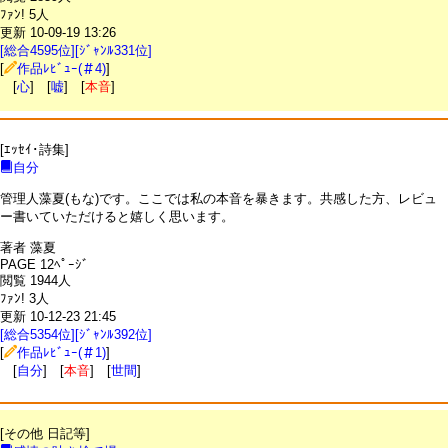
ﾌｧﾝ! 5人
更新 10-09-19 13:26
[総合4595位][ｼﾞｬﾝﾙ331位]
[
作品ﾚﾋﾞｭｰ(＃4)
]
[
心
] [
嘘
] [
本音
]
[ｴｯｾｲ･詩集]
自分
管理人藻夏(もな)です。ここでは私の本音を暴きます。共感した方、レビュ
ー書いていただけると嬉しく思います。
著者 藻夏
PAGE 12ﾍﾟｰｼﾞ
閲覧 1944人
ﾌｧﾝ! 3人
更新 10-12-23 21:45
[総合5354位][ｼﾞｬﾝﾙ392位]
[
作品ﾚﾋﾞｭｰ(＃1)
]
[
自分
] [
本音
] [
世間
]
[その他 日記等]