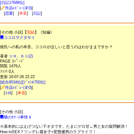
[日記17688位]
[
作品ﾚﾋﾞｭｰ(＃0)
]
[
恋愛
] [
本音
] [
日記
]
[その他 小説]【
完結
】《短編》
ココロヲクダサイ
彼氏への私の本音。ココロがほしいと思うのはわがままですか？
著者
☆Ｈ。Ｋ☆(2)
PAGE 1ﾍﾟｰｼﾞ
閲覧 1479人
ﾌｧﾝ! 0人
更新 10-07-26 22:22
[総合8534位][ｼﾞｬﾝﾙ750位]
[
作品ﾚﾋﾞｭｰ(＃0)
]
[
ｺｺﾛ
] [
本音
]
[その他 小説]
隣のｾｸｰｽ事情 Ⅱ
※基本的にはえげつない下ネタです。たまにゲロ甘←男と女の疑問解消！
How toSEX？ツンデレ腐女子×変態優男のラブライフ！