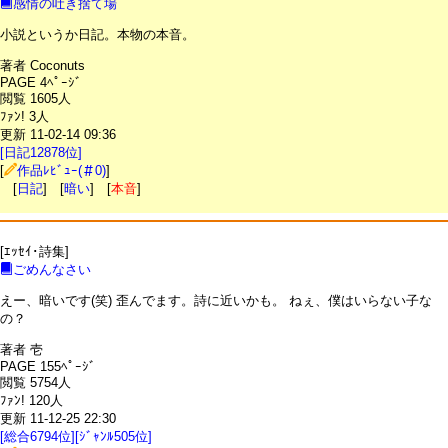
感情の吐き捨て場
小説というか日記。本物の本音。
著者 Coconuts
PAGE 4ﾍﾟｰｼﾞ
閲覧 1605人
ﾌｧﾝ! 3人
更新 11-02-14 09:36
[日記12878位]
[
作品ﾚﾋﾞｭｰ(＃0)
]
[
日記
] [
暗い
] [
本音
]
[ｴｯｾｲ･詩集]
ごめんなさい
えー、暗いです(笑) 歪んでます。詩に近いかも。 ねぇ、僕はいらない子な
の？
著者 壱
PAGE 155ﾍﾟｰｼﾞ
閲覧 5754人
ﾌｧﾝ! 120人
更新 11-12-25 22:30
[総合6794位][ｼﾞｬﾝﾙ505位]