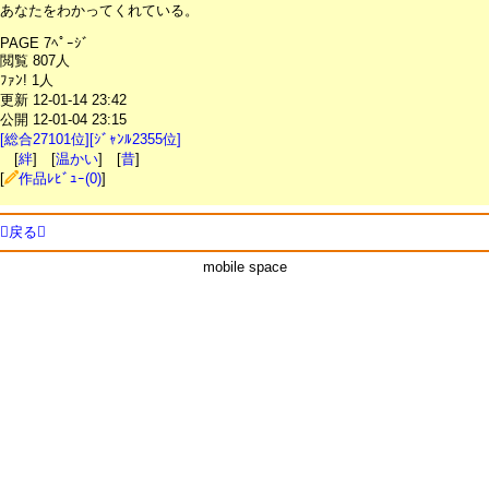
あなたをわかってくれている。
PAGE 7ﾍﾟｰｼﾞ
閲覧 807人
ﾌｧﾝ! 1人
更新 12-01-14 23:42
公開 12-01-04 23:15
[総合27101位][ｼﾞｬﾝﾙ2355位]
[
絆
] [
温かい
] [
昔
]
[
作品ﾚﾋﾞｭｰ(0)
]
戻る
mobile space