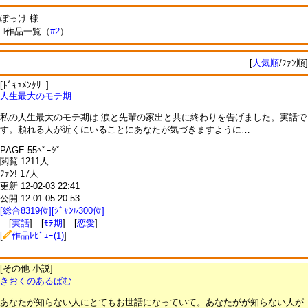
ぽっけ 様
作品一覧（
#2
）
[
人気順
/ﾌｧﾝ順]
[ﾄﾞｷｭﾒﾝﾀﾘｰ]
人生最大のモテ期
私の人生最大のモテ期は 涙と先輩の家出と共に終わりを告げました。実話で
す。頼れる人が近くにいることにあなたが気づきますように…
PAGE 55ﾍﾟｰｼﾞ
閲覧 1211人
ﾌｧﾝ! 17人
更新 12-02-03 22:41
公開 12-01-05 20:53
[総合8319位][ｼﾞｬﾝﾙ300位]
[
実話
] [
ﾓﾃ期
] [
恋愛
]
[
作品ﾚﾋﾞｭｰ(1)
]
[その他 小説]
きおくのあるばむ
あなたが知らない人にとてもお世話になっていて。あなたがが知らない人が