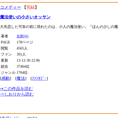
コメディー
【
完結
】
魔法使いの小さいオッサン
大失恋した可奈の前に現れたのは、小人の魔法使い。『ほんの少しの魔
著者
丸蛇(6)
PAGE
178ページ
閲覧
4565人
ファン
391人
更新
13-12-30 22:06
総合
37464位
ジャンル
1764位
[
感動
] [
魔法
] [
ﾌｧﾝﾀｼﾞｰ
]
⇒
この作品を読む
⇒
しおり
から読む