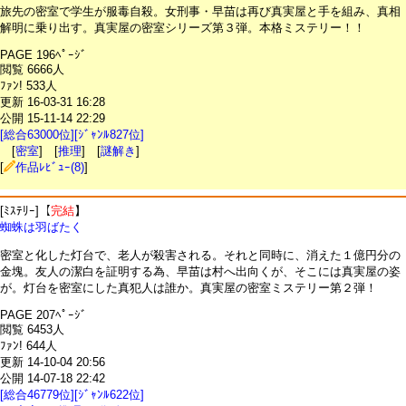
旅先の密室で学生が服毒自殺。女刑事・早苗は再び真実屋と手を組み、真相
解明に乗り出す。真実屋の密室シリーズ第３弾。本格ミステリー！！
PAGE 196ﾍﾟｰｼﾞ
閲覧 6666人
ﾌｧﾝ! 533人
更新 16-03-31 16:28
公開 15-11-14 22:29
[総合63000位][ｼﾞｬﾝﾙ827位]
[
密室
] [
推理
] [
謎解き
]
[
作品ﾚﾋﾞｭｰ(8)
]
[ﾐｽﾃﾘｰ]【
完結
】
蜘蛛は羽ばたく
密室と化した灯台で、老人が殺害される。それと同時に、消えた１億円分の
金塊。友人の潔白を証明する為、早苗は村へ出向くが、そこには真実屋の姿
が。灯台を密室にした真犯人は誰か。真実屋の密室ミステリー第２弾！
PAGE 207ﾍﾟｰｼﾞ
閲覧 6453人
ﾌｧﾝ! 644人
更新 14-10-04 20:56
公開 14-07-18 22:42
[総合46779位][ｼﾞｬﾝﾙ622位]