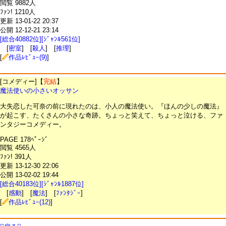
閲覧 9882人
ﾌｧﾝ! 1210人
更新 13-01-22 20:37
公開 12-12-21 23:14
[総合40882位][ｼﾞｬﾝﾙ561位]
[
密室
] [
殺人
] [
推理
]
[
作品ﾚﾋﾞｭｰ(9)
]
[コメディー]【
完結
】
魔法使いの小さいオッサン
大失恋した可奈の前に現れたのは、小人の魔法使い。『ほんの少しの魔法』
が起こす、たくさんの小さな奇跡。ちょっと笑えて、ちょっと泣ける、ファ
ンタジーコメディー。
PAGE 178ﾍﾟｰｼﾞ
閲覧 4565人
ﾌｧﾝ! 391人
更新 13-12-30 22:06
公開 13-02-02 19:44
[総合40183位][ｼﾞｬﾝﾙ1887位]
[
感動
] [
魔法
] [
ﾌｧﾝﾀｼﾞｰ
]
[
作品ﾚﾋﾞｭｰ(12)
]