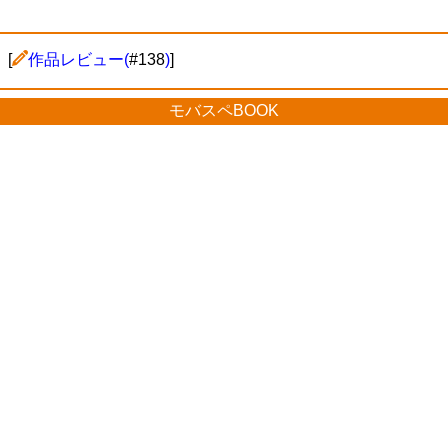
[
作品レビュー(
#138
)
]
モバスペBOOK