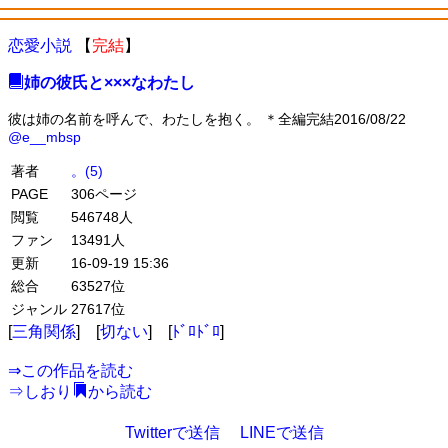
恋愛小説
【
完結
】
姉の彼氏と×××なわたし
彼は姉の名前を呼んで、わたしを抱く。 ＊全編完結2016/08/22
@e__mbsp
著者
。(5)
PAGE
306ページ
閲覧
546748人
ファン
13491人
更新
16-09-19 15:36
総合
63527位
ジャンル
27617位
[
三角関係
] [
切ない
] [
ﾄﾞﾛﾄﾞﾛ
]
⇒
この作品を読む
⇒
しおり
から読む
Twitterで送信
LINEで送信