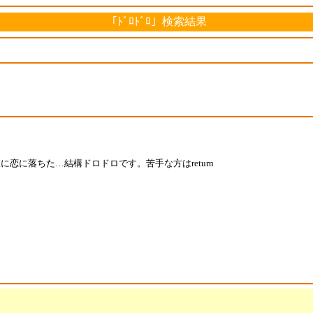
「ﾄﾞﾛﾄﾞﾛ」検索結果
恋に落ちた…結構ドロドロです。苦手な方はreturn