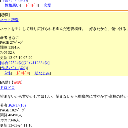
[
作品ﾚﾋﾞｭｰ(＃2)
]
[
性格悪い
] [
ﾄﾞﾛﾄﾞﾛ
] [
恋愛
]
[恋愛]
ネット恋愛
ネットを主にして繰り広げられる歪んだ恋愛模様。 好きだから、傷つける
著者 きなこ
PAGE 27ﾍﾟｰｼﾞ
閲覧 1384人
ﾌｧﾝ! 32人
更新 12-07-10 07:20
[総合27524位][ｼﾞｬﾝﾙ12334位]
[
作品ﾚﾋﾞｭｰ(＃0)
]
[
ﾈｯﾄ
] [
ﾄﾞﾛﾄﾞﾛ
] [
幼なじみ
]
[恋愛]【
完結
】
ドロドロ
望まないから甘やかしてほしい、望まないから徹底的に甘やかす-高校の時
著者
あおい(16)
PAGE 102ﾍﾟｰｼﾞ
閲覧 48490人
ﾌｧﾝ! 7346人
更新 13-03-24 11:10