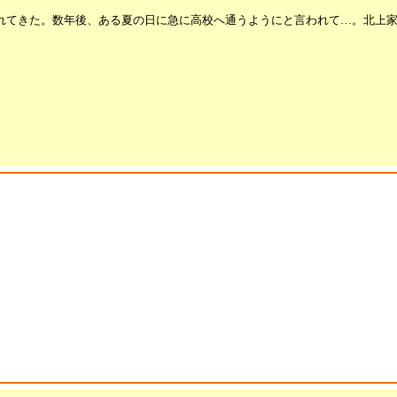
れてきた。数年後、ある夏の日に急に高校へ通うようにと言われて…。北上家