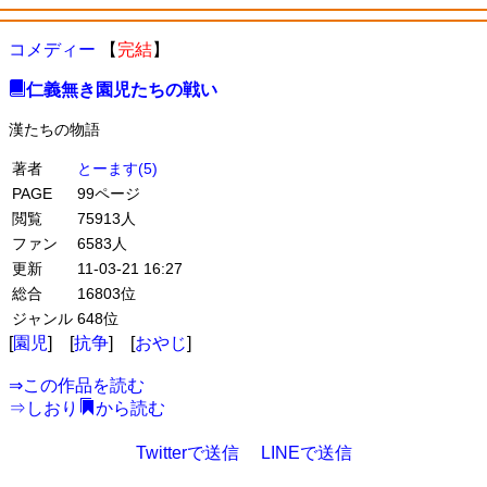
コメディー
【
完結
】
仁義無き園児たちの戦い
漢たちの物語
著者
とーます(5)
PAGE
99ページ
閲覧
75913人
ファン
6583人
更新
11-03-21 16:27
総合
16803位
ジャンル
648位
[
園児
] [
抗争
] [
おやじ
]
⇒
この作品を読む
⇒
しおり
から読む
Twitterで送信
LINEで送信