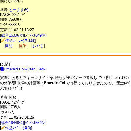
漢たちの物語
著者
とーます(5)
PAGE 99ﾍﾟｰｼﾞ
閲覧 75908人
ﾌｧﾝ! 6583人
更新 11-03-21 16:27
[総合16806位][ｼﾞｬﾝﾙ649位]
[
作品ﾚﾋﾞｭｰ(＃308)
]
[
園児
] [
抗争
] [
おやじ
]
[友情]
Emerald Coil-Elfen Lied-
実際にあるカラギャンサイトを小説化!!モバゲーで連載しているEmerald Coil
の外伝盤!!抗争の計画等はEmerald Coilでは行っておりませんので。 无士(ﾑｼ)
天邪狐(ｱｻﾞｺ)
著者 Kiao
PAGE 42ﾍﾟｰｼﾞ
閲覧 1798人
ﾌｧﾝ! 6人
更新 11-02-26 01:26
[総合16440位][ｼﾞｬﾝﾙ554位]
[
作品ﾚﾋﾞｭｰ(＃0)
]