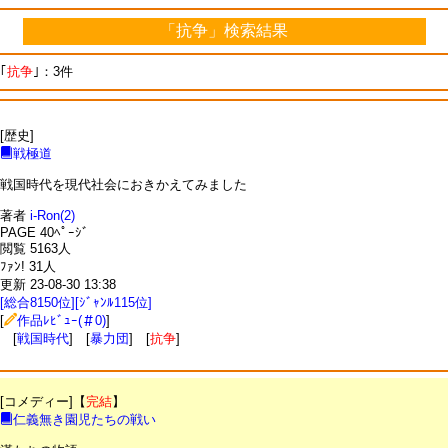
「抗争」検索結果
｢
抗争
｣：3件
[歴史]
戦極道
戦国時代を現代社会におきかえてみました
著者
i-Ron(2)
PAGE 40ﾍﾟｰｼﾞ
閲覧 5163人
ﾌｧﾝ! 31人
更新 23-08-30 13:38
[総合8150位][ｼﾞｬﾝﾙ115位]
[
作品ﾚﾋﾞｭｰ(＃0)
]
[
戦国時代
] [
暴力団
] [
抗争
]
[コメディー]【
完結
】
仁義無き園児たちの戦い