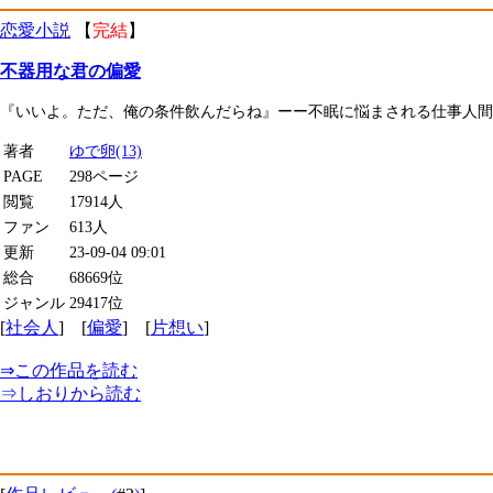
恋愛小説
【
完結
】
不器用な君の偏愛
『いいよ。ただ、俺の条件飲んだらね』ーー不眠に悩まされる仕事人間
著者
ゆで卵(13)
PAGE
298ページ
閲覧
17914人
ファン
613人
更新
23-09-04 09:01
総合
68669位
ジャンル
29417位
[
社会人
] [
偏愛
] [
片想い
]
⇒
この作品を読む
⇒
しおり
から読む