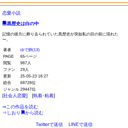
恋愛小説
黒歴史は白の中
記憶の彼方に葬り去られていた黒歴史が突如私の目の前に現れた
ー。
著者
ゆで卵(13)
PAGE
65ページ
閲覧
987人
ファン
29人
更新
25-05-23 18:27
総合
68728位
ジャンル
29447位
[
社会人恋愛
] [
執着･粘着
]
⇒
この作品を読む
⇒
しおり
から読む
Twitterで送信
LINEで送信