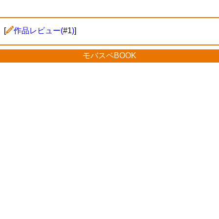
[
作品レビュー(
#1
)
]
モバスペBOOK