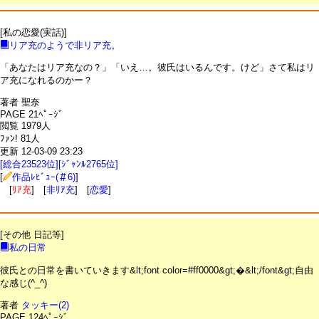
[私の恋愛(実話)]
リア充のようで非リア充。
「あなたはリア充なの？」「いえ…。彼氏はいるんです。けど」さて私はリ
ア充になれるのかー？
著者 聖奈
PAGE 21ﾍﾟｰｼﾞ
閲覧 1979人
ﾌｧﾝ! 81人
更新 12-03-09 23:23
[総合23523位][ｼﾞｬﾝﾙ2765位]
[
作品ﾚﾋﾞｭｰ(＃6)
]
[
ﾘｱ充
] [
非ﾘｱ充
] [
恋愛
]
[その他 日記等]
私の日常
彼氏との日常を書いていきます&lt;font color=#ff0000&gt;�&lt;/font&gt;自由
な感じ(^_^)
著者
タッキー(2)
PAGE 124ﾍﾟｰｼﾞ