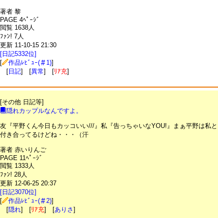
著者 黎
PAGE 4ﾍﾟｰｼﾞ
閲覧 1638人
ﾌｧﾝ! 7人
更新 11-10-15 21:30
[日記5332位]
[
作品ﾚﾋﾞｭｰ(＃1)
]
[
日記
] [
異常
] [
ﾘｱ充
]
[その他 日記等]
隠れカップルなんですよ。
友『平野くん今日もカッコいい///』私『告っちゃいなYOU!』まぁ平野は私と
付き合ってるけどね・・・（汗
著者 赤いりんご
PAGE 11ﾍﾟｰｼﾞ
閲覧 1333人
ﾌｧﾝ! 28人
更新 12-06-25 20:37
[日記3070位]
[
作品ﾚﾋﾞｭｰ(＃2)
]
[
隠れ
] [
ﾘｱ充
] [
ありさ
]