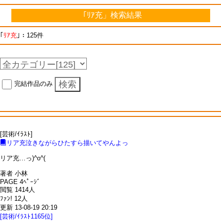
「ﾘｱ充」検索結果
｢
ﾘｱ充
｣：125件
完結作品のみ
[芸術/ｲﾗｽﾄ]
リア充泣きながらひたすら描いてやんよっ
リア充…っ)^o^(
著者 小林
PAGE 4ﾍﾟｰｼﾞ
閲覧 1414人
ﾌｧﾝ! 12人
更新 13-08-19 20:19
[芸術/ｲﾗｽﾄ1165位]