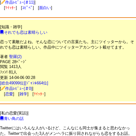
[
作品ﾚﾋﾞｭｰ(＃11)
]
[
ﾂｲｯﾀｰ
] [
ｺﾋﾟﾍﾟ
] [
面白い
]
[知識・雑学]
それでも恋は素晴らしい
恋って素敵だよね。そんな恋についての言葉たち。主にツイッターから。そ
れでも恋は素晴らしい。作品中にツイッターアカンウント載せてます。
著者
聖羅(2)
PAGE 28ﾍﾟｰｼﾞ
閲覧 1413人
ﾌｧﾝ! 81人
更新 14-04-06 00:28
[総合49099位][ｼﾞｬﾝﾙ664位]
[
作品ﾚﾋﾞｭｰ(＃0)
]
[
恋愛
] [
雑学
] [
ﾂｲｯﾀｰ
]
[私の恋愛(実話)]
青い鳥の話
Twitterにはいろんな人がいるけど、こんなにも同士が集まると思わなかっ
た。Twitterで出会った3人がメンヘラに振り回されながらも恋をするお話。