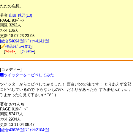
ただの妄想。
著者
山形 毬乃(13)
PAGE 93ﾍﾟｰｼﾞ
閲覧 3292人
ﾌｧﾝ! 106人
更新 18-07-23 23:05
[総合54694位][ｼﾞｬﾝﾙ4141位]
[
作品ﾚﾋﾞｭｰ(＃1)
]
[
ﾂｲｯﾀｰ
] [
ﾂｲｯﾀﾗｰ
]
[コメディー]
ツイッターをコピペしてみた
ツイッターからコピペしてみました！ 面白いbotが主です！ とりあえず全部
コピペしているので 下らないものや、だぶりがあったら すみません(´；ω；
`) よかったら見て下さい(＊´∀｀)
著者 おれんぢ
PAGE 919ﾍﾟｰｼﾞ
閲覧 57417人
ﾌｧﾝ! 2934人
更新 13-11-04 08:47
[総合43626位][ｼﾞｬﾝﾙ2104位]