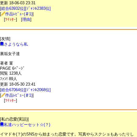
更新 18-06-03 23:31
[総合63932位][ｼﾞｬﾝﾙ2383位]
[
作品ﾚﾋﾞｭｰ(＃1)
]
[
ﾂｲｯﾀｰ
] [
理由
]
[友情]
さようなら私
裏垢女子達
著者 菫
PAGE 6ﾍﾟｰｼﾞ
閲覧 1238人
ﾌｧﾝ! 89人
更新 18-05-30 23:41
[総合67064位][ｼﾞｬﾝﾙ2068位]
[
作品ﾚﾋﾞｭｰ(＃1)
]
[
ﾂｲｯﾀｰ
]
[私の恋愛(実話)]
私達ハッピーセット☆(？)
イマドキ(？)のSNSから始まった恋愛です。写真やらスクショもあったりし