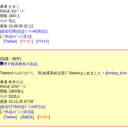
著者 かまこ
PAGE 63ﾍﾟｰｼﾞ
閲覧 1847人
ﾌｧﾝ! 76人
更新 15-08-05 01:11
[総合52801位][ｼﾞｬﾝﾙ6281位]
[
作品ﾚﾋﾞｭｰ(＃1)
]
[
Twitter
] [
ﾂｲｯﾀｰ
] [
ﾂｲｷｬｽ
]
[知識・雑学]
男子校高校生の会話。
Twitterからのコピペ。 BL純度高め注意 Twitterはじめました！
@mbsp_kirin
著者 鈴木りん
PAGE 470ﾍﾟｰｼﾞ
閲覧 108339人
ﾌｧﾝ! 3318人
更新 15-11-25 07:58
[総合57784位][ｼﾞｬﾝﾙ971位]
[
作品ﾚﾋﾞｭｰ(＃15)
]
[
Twitter
] [
高校生
] [
ﾂｲｯﾀｰ
]