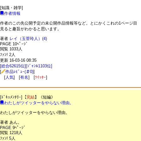
[知識・雑学]
作者情報
作者のこの先公開予定の未公開作品情報等など。とにかくこれの1ページ目
見ると趣旨がわかると思います。
著者
レイ（玉菅玲人）(4)
PAGE 10ﾍﾟｰｼﾞ
閲覧 1033人
ﾌｧﾝ! 2人
更新 16-03-16 08:35
[総合62615位][ｼﾞｬﾝﾙ1103位]
[
作品ﾚﾋﾞｭｰ(＃0)
]
[
人気
] [
有名
] [
ﾂｲｯﾀｰ
]
[ﾄﾞｷｭﾒﾝﾀﾘｰ]【
完結
】《短編》
わたしがツイッターをやらない理由。
わたしがツイッターをやらない理由。
著者 あん。
PAGE 9ﾍﾟｰｼﾞ
閲覧 1218人
ﾌｧﾝ! 5人