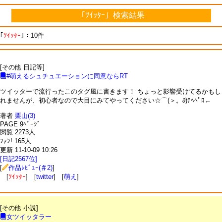
「ﾂｲｯﾀｰ」検索結果
｢
ﾂｲｯﾀｰ
｣：10件
[その他 日記等]
#萌えるシュチュエーションに同意ならRT
ツイッターで流行ったこのタグ風に書きます！ ちょっと影響受けてるかもし
れませんが、初心者なので大目にみてやってください☆⌒(＞。∂)ﾃﾍﾍﾟﾛ←
著者
栗山(3)
PAGE 9ﾍﾟｰｼﾞ
閲覧 2273人
ﾌｧﾝ! 165人
更新 11-10-09 10:26
[日記2567位]
[
作品ﾚﾋﾞｭｰ(＃2)
]
[
ﾂｲｯﾀｰ
] [
twitter
] [
萌え
]
[その他 小説]
女ツイッタラー