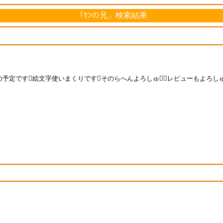
「ｹﾝの兄」検索結果
予定です絵文字使いまくりですそのらへんよろしゅレビューもよろしゅ