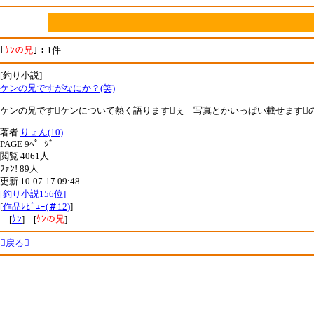
｢
ｹﾝの兄
｣：1件
[釣り小説]
ケンの兄ですがなにか？(笑)
ケンの兄ですケンについて熱く語りますぇ 写真とかいっぱい載せますの
著者
りょん(10)
PAGE 9ﾍﾟｰｼﾞ
閲覧 4061人
ﾌｧﾝ! 89人
更新 10-07-17 09:48
[釣り小説156位]
[
作品ﾚﾋﾞｭｰ(＃12)
]
[
ｹﾝ
] [
ｹﾝの兄
]
戻る