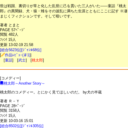
世は戦国、裏切りが常と化した乱世に己を貫いた三人がいた――童話『桃太
郎』の異聞録、犬・猿・雉をその波乱に満ちた生涯とともにここに記す ※凄
まじくフィクションです。そして暗いです。
著者 とまと
PAGE 57ﾍﾟｰｼﾞ
閲覧 482人
ﾌｧﾝ! 15人
更新 13-02-19 21:58
[総合5623位][ｼﾞｬﾝﾙ68位]
[
作品ﾚﾋﾞｭｰ(＃1)
]
[
童話
] [
武士
] [
桃太郎
]
[コメディー]
桃太郎～Another Story～
桃太郎のコメディー。とにかく見てほしいのだ。 by犬の半蔵
著者 Ｒ－Ｙ
PAGE 28ﾍﾟｰｼﾞ
閲覧 3158人
ﾌｧﾝ! 15人
更新 10-03-16 15:01
[総合8502位][ｼﾞｬﾝﾙ305位]