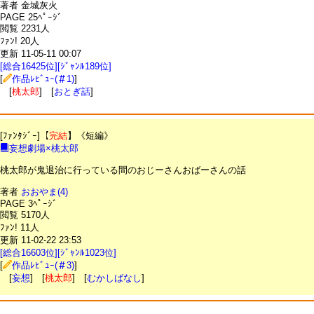
著者 金城灰火
PAGE 25ﾍﾟｰｼﾞ
閲覧 2231人
ﾌｧﾝ! 20人
更新 11-05-11 00:07
[総合16425位][ｼﾞｬﾝﾙ189位]
[
作品ﾚﾋﾞｭｰ(＃1)
]
[
桃太郎
] [
おとぎ話
]
[ﾌｧﾝﾀｼﾞｰ]【
完結
】《短編》
妄想劇場×桃太郎
桃太郎が鬼退治に行っている間のおじーさんおばーさんの話
著者
おおやま(4)
PAGE 3ﾍﾟｰｼﾞ
閲覧 5170人
ﾌｧﾝ! 11人
更新 11-02-22 23:53
[総合16603位][ｼﾞｬﾝﾙ1023位]
[
作品ﾚﾋﾞｭｰ(＃3)
]
[
妄想
] [
桃太郎
] [
むかしばなし
]