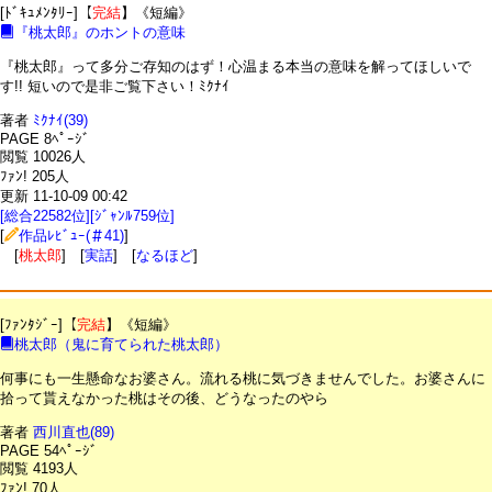
[ﾄﾞｷｭﾒﾝﾀﾘｰ]【
完結
】《短編》
『桃太郎』のホントの意味
『桃太郎』って多分ご存知のはず！心温まる本当の意味を解ってほしいで
す!! 短いので是非ご覧下さい！ﾐｸﾅｲ
著者
ﾐｸﾅｲ(39)
PAGE 8ﾍﾟｰｼﾞ
閲覧 10026人
ﾌｧﾝ! 205人
更新 11-10-09 00:42
[総合22582位][ｼﾞｬﾝﾙ759位]
[
作品ﾚﾋﾞｭｰ(＃41)
]
[
桃太郎
] [
実話
] [
なるほど
]
[ﾌｧﾝﾀｼﾞｰ]【
完結
】《短編》
桃太郎（鬼に育てられた桃太郎）
何事にも一生懸命なお婆さん。流れる桃に気づきませんでした。お婆さんに
拾って貰えなかった桃はその後、どうなったのやら
著者
西川直也(89)
PAGE 54ﾍﾟｰｼﾞ
閲覧 4193人
ﾌｧﾝ! 70人