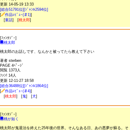
更新 14-05-19 13:33
[総合51791位][ｼﾞｬﾝﾙ2594位]
[
作品ﾚﾋﾞｭｰ(＃1)
]
[
童話
] [
桃太郎
]
[ﾌｧﾝﾀｼﾞｰ]
桃太郎
桃太郎のお話しです、なんかと被ってたら教えて下さい
著者 sterben
PAGE 4ﾍﾟｰｼﾞ
閲覧 1373人
ﾌｧﾝ! 14人
更新 12-11-27 18:58
[総合36488位][ｼﾞｬﾝﾙ1864位]
[
作品ﾚﾋﾞｭｰ(＃4)
]
[
桃太郎
] [
鬼
] [
犬
]
[ﾌｧﾝﾀｼﾞｰ]
桃が如く
桃太郎が鬼退治を終えた25年後の世界。そんなある日、あの悪夢が蘇る。そ