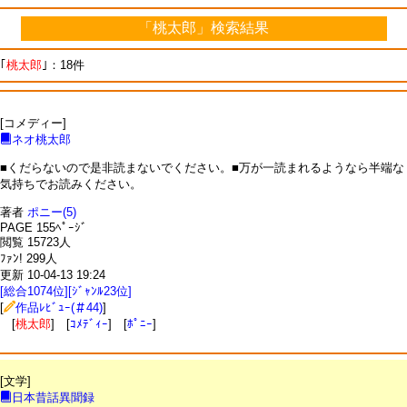
「桃太郎」検索結果
｢
桃太郎
｣：18件
[コメディー]
ネオ桃太郎
■くだらないので是非読まないでください。■万が一読まれるようなら半端な
気持ちでお読みください。
著者
ポニー(5)
PAGE 155ﾍﾟｰｼﾞ
閲覧 15723人
ﾌｧﾝ! 299人
更新 10-04-13 19:24
[総合1074位][ｼﾞｬﾝﾙ23位]
[
作品ﾚﾋﾞｭｰ(＃44)
]
[
桃太郎
] [
ｺﾒﾃﾞｨｰ
] [
ﾎﾟﾆｰ
]
[文学]
日本昔話異聞録