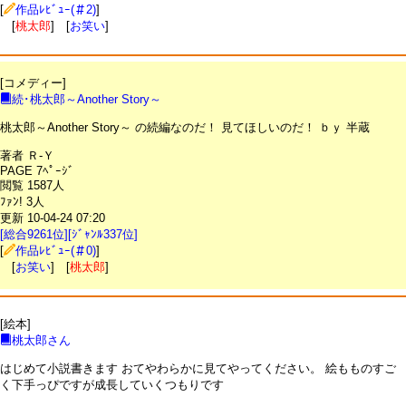
[
作品ﾚﾋﾞｭｰ(＃2)
]
[
桃太郎
] [
お笑い
]
[コメディー]
続･桃太郎～Another Story～
桃太郎～Another Story～ の続編なのだ！ 見てほしいのだ！ ｂｙ 半蔵
著者 Ｒ-Ｙ
PAGE 7ﾍﾟｰｼﾞ
閲覧 1587人
ﾌｧﾝ! 3人
更新 10-04-24 07:20
[総合9261位][ｼﾞｬﾝﾙ337位]
[
作品ﾚﾋﾞｭｰ(＃0)
]
[
お笑い
] [
桃太郎
]
[絵本]
桃太郎さん
はじめて小説書きます おてやわらかに見てやってください。 絵もものすご
く下手っぴですが成長していくつもりです