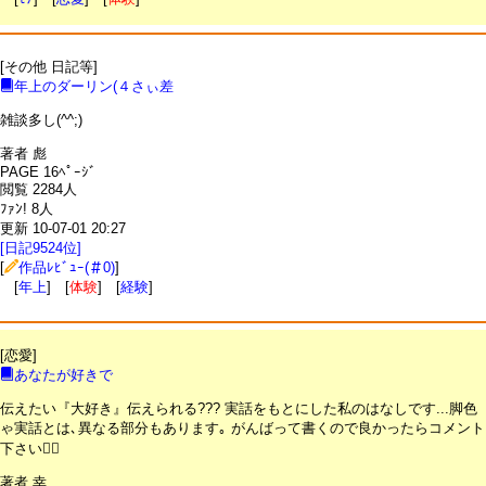
[その他 日記等]
年上のダーリン(４さぃ差
雑談多し(^^;)
著者 彪
PAGE 16ﾍﾟｰｼﾞ
閲覧 2284人
ﾌｧﾝ! 8人
更新 10-07-01 20:27
[日記9524位]
[
作品ﾚﾋﾞｭｰ(＃0)
]
[
年上
] [
体験
] [
経験
]
[恋愛]
あなたが好きで
伝えたい『大好き』伝えられる??? 実話をもとにした私のはなしです...脚色
ゃ実話とは､異なる部分もあります｡ がんばって書くので良かったらコメント
下さい
著者 幸