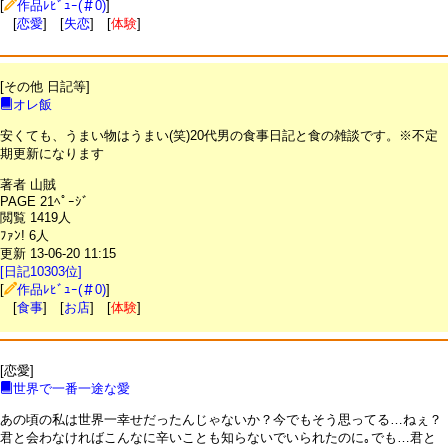
[
作品ﾚﾋﾞｭｰ(＃0)
]
[
恋愛
] [
失恋
] [
体験
]
[その他 日記等]
オレ飯
安くても、うまい物はうまい(笑)20代男の食事日記と食の雑談です。※不定
期更新になります
著者 山賊
PAGE 21ﾍﾟｰｼﾞ
閲覧 1419人
ﾌｧﾝ! 6人
更新 13-06-20 11:15
[日記10303位]
[
作品ﾚﾋﾞｭｰ(＃0)
]
[
食事
] [
お店
] [
体験
]
[恋愛]
世界で一番一途な愛
あの頃の私は世界一幸せだったんじゃないか？今でもそう思ってる…ねぇ？
君と会わなければこんなに辛いことも知らないでいられたのに｡でも…君と