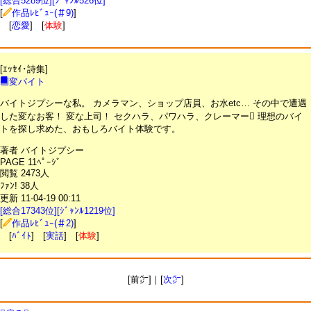
[総合5289位][ｼﾞｬﾝﾙ526位]
[
作品ﾚﾋﾞｭｰ(＃9)
]
[
恋愛
] [
体験
]
[ｴｯｾｲ･詩集]
変バイト
バイトジプシーな私。 カメラマン、ショップ店員、お水etc… その中で遭遇
した変なお客！ 変な上司！ セクハラ、パワハラ、クレーマー 理想のバイ
トを探し求めた、おもしろバイト体験です。
著者 バイトジプシー
PAGE 11ﾍﾟｰｼﾞ
閲覧 2473人
ﾌｧﾝ! 38人
更新 11-04-19 00:11
[総合17343位][ｼﾞｬﾝﾙ1219位]
[
作品ﾚﾋﾞｭｰ(＃2)
]
[
ﾊﾞｲﾄ
] [
実話
] [
体験
]
[前㌻]｜[
次㌻
]