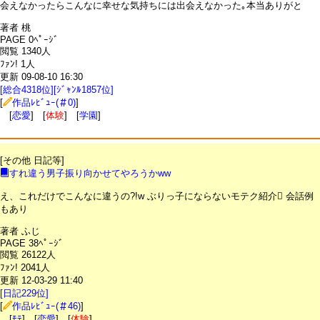
会えなかったらこんなに幸せな気持ちには出会えなかった｡本当ありがと
著者 桃
PAGE 0ﾍﾟｰｼﾞ
閲覧 1340人
ﾌｧﾝ! 1人
更新 09-08-10 16:30
[総合4318位][ｼﾞｬﾝﾙ1857位]
[
作品ﾚﾋﾞｭｰ(＃0)
]
[
恋愛
] [
体験
] [
学園
]
[その他 日記等]
すれ違う男子振り向かせてやろうかww
え、これだけでこんなに違うの?!w ぶりっ子にならないモテク紹介 会話例
もあり
著者 ふじ
PAGE 38ﾍﾟｰｼﾞ
閲覧 26122人
ﾌｧﾝ! 2041人
更新 12-03-29 11:40
[日記229位]
[
作品ﾚﾋﾞｭｰ(＃46)
]
[
ﾓﾃ
] [
恋愛
] [
体験
]