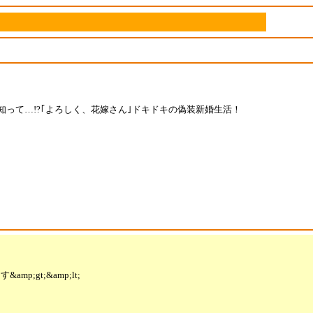
って…!?｢よろしく、花嫁さん｣ドキドキの偽装新婚生活！
t;&amp;lt;