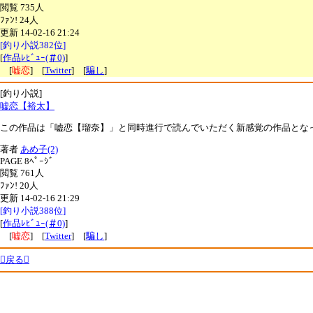
閲覧 735人
ﾌｧﾝ! 24人
更新 14-02-16 21:24
[釣り小説382位]
[
作品ﾚﾋﾞｭｰ(＃0)
]
[
嘘恋
] [
Twitter
] [
騙し
]
[釣り小説]
嘘恋【裕太】
この作品は「嘘恋【瑠奈】」と同時進行で読んでいただく新感覚の作品となっていま
著者
あめ子(2)
PAGE 8ﾍﾟｰｼﾞ
閲覧 761人
ﾌｧﾝ! 20人
更新 14-02-16 21:29
[釣り小説388位]
[
作品ﾚﾋﾞｭｰ(＃0)
]
[
嘘恋
] [
Twitter
] [
騙し
]
戻る