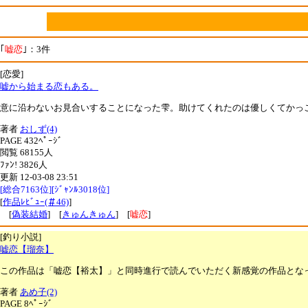
｢
嘘恋
｣：3件
[恋愛]
嘘から始まる恋もある。
意に沿わないお見合いすることになった雫。助けてくれたのは優しくてかっこ
著者
おしず(4)
PAGE 432ﾍﾟｰｼﾞ
閲覧 68155人
ﾌｧﾝ! 3826人
更新 12-03-08 23:51
[総合7163位][ｼﾞｬﾝﾙ3018位]
[
作品ﾚﾋﾞｭｰ(＃46)
]
[
偽装結婚
] [
きゅんきゅん
] [
嘘恋
]
[釣り小説]
嘘恋【瑠奈】
この作品は「嘘恋【裕太】」と同時進行で読んでいただく新感覚の作品となっていま
著者
あめ子(2)
PAGE 8ﾍﾟｰｼﾞ