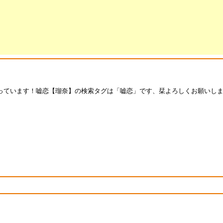
す！嘘恋【瑠奈】の検索タグは「嘘恋」です、栞よろしくお願いします&amp;g