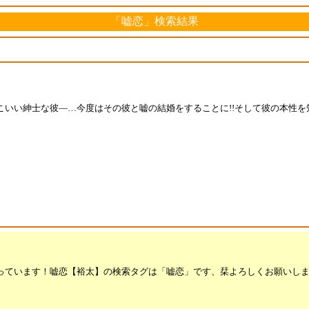
「嘘恋」検索結果
いい紳士な彼―…今度はその彼と嘘の結婚をすることに!!そして彼の本性を知
す！嘘恋【裕太】の検索タグは「嘘恋」です、栞よろしくお願いします&amp;g