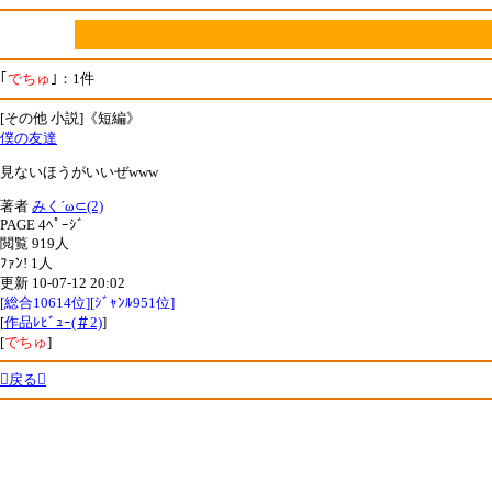
｢
でちゅ
｣：1件
[その他 小説]《短編》
僕の友達
見ないほうがいいぜwww
著者
みく´ω⊂(2)
PAGE 4ﾍﾟｰｼﾞ
閲覧 919人
ﾌｧﾝ! 1人
更新 10-07-12 20:02
[総合10614位][ｼﾞｬﾝﾙ951位]
[
作品ﾚﾋﾞｭｰ(＃2)
]
[
でちゅ
]
戻る