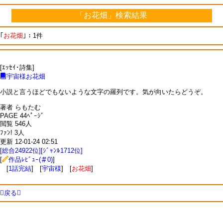
「お花畑」検索結果
｢
お花畑
｣：1件
[ｴｯｾｲ･詩集]
宇宙様お花畑
小説と言うほどでもないような文字の羅列です。気が向いたらどうぞ。
著者 らもたむ
PAGE 44ﾍﾟｰｼﾞ
閲覧 546人
ﾌｧﾝ! 3人
更新 12-01-24 02:51
[総合24922位][ｼﾞｬﾝﾙ1712位]
[
作品ﾚﾋﾞｭｰ(＃0)
]
[
1話完結
] [
宇宙様
] [
お花畑
]
戻る