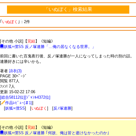
「いぬぼく」検索結果
｢
いぬぼく
｣：2件
[その他 小説]【
完結
】《短編》
妖狐×僕SS 反ノ塚連勝「…俺の居なくなる世界。」
前回に書いた百鬼夜行後、反ノ塚連勝が一人になってしまった時の別の話。
連勝好きには辛いかも。
著者
詩衣(3)
PAGE 30ﾍﾟｰｼﾞ
閲覧 877人
ﾌｧﾝ! 7人
更新 15-02-22 17:06
[総合58112位][ｼﾞｬﾝﾙ4372位]
[
作品ﾚﾋﾞｭｰ(＃1)
]
[
妖狐×僕SS
] [
いぬぼく
] [
反ﾉ塚連勝
]
[その他 小説]【
完結
】《短編》
妖狐×僕SS 反ノ塚連勝 ｢何故、俺は皆と逝けなかったのか｣