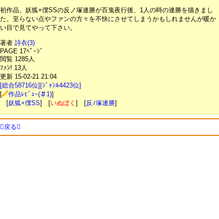
初作品。妖狐×僕SSの反ノ塚連勝が百鬼夜行後、1人の時の連勝を描きまし
た。至らない点やファンの方々を不快にさせてしまうかもしれませんが暖か
い目で見てやって下さい。
著者
詩衣(3)
PAGE 17ﾍﾟｰｼﾞ
閲覧 1285人
ﾌｧﾝ! 13人
更新 15-02-21 21:04
[総合58716位][ｼﾞｬﾝﾙ4423位]
[
作品ﾚﾋﾞｭｰ(＃1)
]
[
妖狐×僕SS
] [
いぬぼく
] [
反ﾉ塚連勝
]
戻る