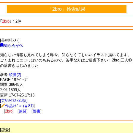
「2bro」検索結果
｢
2bro
｣：2件
[芸術/ｲﾗｽﾄ]
知らぬが仏
知らない情報も見れてしまう昨今。知らなくてもいいイラスト描いてます。
ごくまれにエロっぽいのもあるので、苦手な方はご遠慮下さい！2bro,三人称
の落書きはじめました
著者
綾鷹(2)
PAGE 197ﾍﾟｰｼﾞ
閲覧 38645人
ﾌｧﾝ! 1599人
更新 17-07-25 17:13
[芸術/ｲﾗｽﾄ23位]
[
作品ﾚﾋﾞｭｰ(＃81)
]
[
2bro
] [
練習
] [
落書
]
[恋愛]