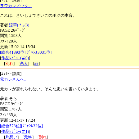
[ｴｯｾｲ･詩集]
ヲワカレノウタ。
これは、さいしょでさいごのボクの本音。
著者
涼華(＊｡(3)
PAGE 26ﾍﾟｰｼﾞ
閲覧 1598人
ﾌｧﾝ! 20人
更新 15-02-14 15:34
[総合41893位][ｼﾞｬﾝﾙ3031位]
[
作品ﾚﾋﾞｭｰ(＃0)
]
[
別れ
] [
恋人
] [
詩
]
[ｴｯｾｲ･詩集]
元カレさんへ。
元カレが忘れられない。そんな思いを書いていきます。
著者 そら
PAGE 9ﾍﾟｰｼﾞ
閲覧 1767人
ﾌｧﾝ! 35人
更新 12-11-17 17:24
[総合578位][ｼﾞｬﾝﾙ32位]
[
作品ﾚﾋﾞｭｰ(＃1)
]
[
片想い
] [
元ｶﾚ
] [
別れ
]