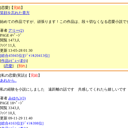
[恋愛]【
完結
】
笑顔を忘れた貴方
始めての作品ですが、頑張ります！この作品は、段々切なくなる恋愛小説で
著者
アリー(2)
PAGE 4ﾍﾟｰｼﾞ
閲覧 1473人
ﾌｧﾝ! 11人
更新 13-05-28 01:30
[総合45945位][ｼﾞｬﾝﾙ20413位]
[
作品ﾚﾋﾞｭｰ(＃0)
]
[
恋愛
] [
別れ
]
[私の恋愛(実話)]【
完結
】
あれから..
私の経験を小説にしました 遠距離の話です 共感してくれたら嬉しいです 
著者
みゆちﾝ(3)
PAGE 18ﾍﾟｰｼﾞ
閲覧 3343人
ﾌｧﾝ! 10人
更新 09-11-29 11:40
[総合4163位][ｼﾞｬﾝﾙ398位]