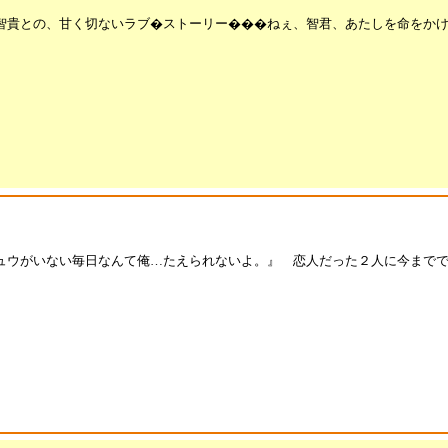
智貴との、甘く切ないラブ�ストーリー���ねぇ、智君、あたしを命をか
ュウがいない毎日なんて俺…たえられないよ。』 恋人だった２人に今まで