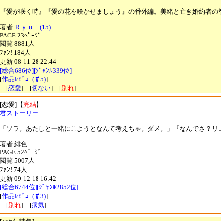
『愛が咲く時』『愛の花を咲かせましょう』の番外編。美緒と亡き婚約者の
著者
Ｒｙｕｉ(15)
PAGE 23ﾍﾟｰｼﾞ
閲覧 8881人
ﾌｧﾝ! 184人
更新 08-11-28 22:44
[総合686位][ｼﾞｬﾝﾙ339位]
[
作品ﾚﾋﾞｭｰ(＃5)
]
[
恋愛
] [
切ない
] [
別れ
]
[恋愛]【
完結
】
君ストーリー
「ソラ。あたしと一緒にこようとなんて考えちゃ。ダメ。」『なんでさ？リ
著者 緋色
PAGE 52ﾍﾟｰｼﾞ
閲覧 5007人
ﾌｧﾝ! 74人
更新 09-12-18 16:42
[総合6744位][ｼﾞｬﾝﾙ2852位]
[
作品ﾚﾋﾞｭｰ(＃3)
]
[
別れ
] [
病気
]