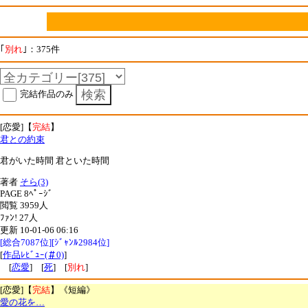
｢
別れ
｣：375件
完結作品のみ
[恋愛]【
完結
】
君との約束
君がいた時間 君といた時間
著者
そら(3)
PAGE 8ﾍﾟｰｼﾞ
閲覧 3959人
ﾌｧﾝ! 27人
更新 10-01-06 06:16
[総合7087位][ｼﾞｬﾝﾙ2984位]
[
作品ﾚﾋﾞｭｰ(＃0)
]
[
恋愛
] [
死
] [
別れ
]
[恋愛]【
完結
】《短編》
愛の花を…