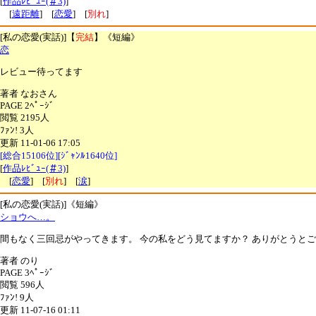
[
作品ﾚﾋﾞｭｰ(＃3)
]
[
遠距離
] [
恋愛
] [
別れ
]
[私の恋愛(実話)]【
完結
】《短編》
恋
レビュー待ってます
著者 なおさん
PAGE 2ﾍﾟｰｼﾞ
閲覧 2195人
ﾌｧﾝ! 3人
更新 11-01-06 17:05
[総合15106位][ｼﾞｬﾝﾙ1640位]
[
作品ﾚﾋﾞｭｰ(＃3)
]
[
恋愛
] [
別れ
] [
涙
]
[私の恋愛(実話)]《短編》
ショウへ…。
間もなく三回忌がやってきます。 今の私をどう見てますか？ ありがとうと
著者 のり
PAGE 3ﾍﾟｰｼﾞ
閲覧 596人
ﾌｧﾝ! 9人
更新 11-07-16 01:11