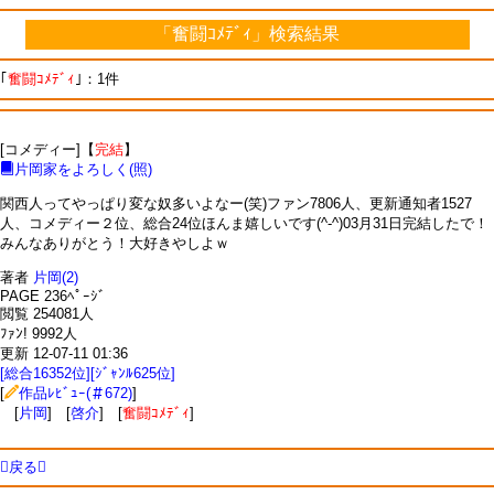
「奮闘ｺﾒﾃﾞｨ」検索結果
｢
奮闘ｺﾒﾃﾞｨ
｣：1件
[コメディー]【
完結
】
片岡家をよろしく(照)
関西人ってやっぱり変な奴多いよなー(笑)ファン7806人、更新通知者1527
人、コメディー２位、総合24位ほんま嬉しいです(^-^)03月31日完結したで！
みんなありがとう！大好きやしよｗ
著者
片岡(2)
PAGE 236ﾍﾟｰｼﾞ
閲覧 254081人
ﾌｧﾝ! 9992人
更新 12-07-11 01:36
[総合16352位][ｼﾞｬﾝﾙ625位]
[
作品ﾚﾋﾞｭｰ(＃672)
]
[
片岡
] [
啓介
] [
奮闘ｺﾒﾃﾞｨ
]
戻る