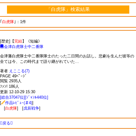
「白虎隊」検索結果
｢
白虎隊
｣：1件
[歴史]【
完結
】《短編》
会津白虎隊士中二番隊
会津藩白虎隊士中二番隊隊士のたった二日間のお話し。悲劇を生んだ彼等の
全ては今、この時代まで語り継がれていた…
著者
えここる(7)
PAGE 49ﾍﾟｰｼﾞ
閲覧 2935人
ﾌｧﾝ! 186人
更新 12-10-29 15:30
[総合37047位][ｼﾞｬﾝﾙ440位]
[
作品ﾚﾋﾞｭｰ(＃4)
]
[
白虎隊
] [
戊辰戦争
]
戻る