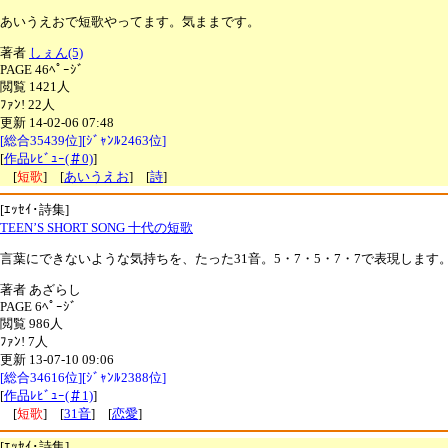
あいうえおで短歌やってます。気ままです。
著者
しぇん(5)
PAGE 46ﾍﾟｰｼﾞ
閲覧 1421人
ﾌｧﾝ! 22人
更新 14-02-06 07:48
[総合35439位][ｼﾞｬﾝﾙ2463位]
[
作品ﾚﾋﾞｭｰ(＃0)
]
[
短歌
] [
あいうえお
] [
詩
]
[ｴｯｾｲ･詩集]
TEEN’S SHORT SONG 十代の短歌
言葉にできないような気持ちを、たった31音。5・7・5・7・7で表現します
著者 あざらし
PAGE 6ﾍﾟｰｼﾞ
閲覧 986人
ﾌｧﾝ! 7人
更新 13-07-10 09:06
[総合34616位][ｼﾞｬﾝﾙ2388位]
[
作品ﾚﾋﾞｭｰ(＃1)
]
[
短歌
] [
31音
] [
恋愛
]
[ｴｯｾｲ･詩集]