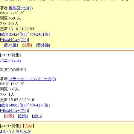
著者
奥鳥羽一沙(7)
PAGE 72ﾍﾟｰｼﾞ
閲覧 4691人
ﾌｧﾝ! 263人
更新 13-10-21 22:53
[総合35424位][ｼﾞｬﾝﾙ2461位]
[
作品ﾚﾋﾞｭｰ(＃0)
]
[
乱れ髪
] [
短歌
] [
番外編
]
[ｴｯｾｲ･詩集]
バニーTanka
31文字の華開く
著者
ブラックニコッバニー☆(3)
PAGE 16ﾍﾟｰｼﾞ
閲覧 837人
ﾌｧﾝ! 1人
更新 15-02-03 20:16
[総合58085位][ｼﾞｬﾝﾙ4278位]
[
作品ﾚﾋﾞｭｰ(＃0)
]
[
短歌
] [
創作
] [
短い
]
[ｴｯｾｲ･詩集]【
完結
】
あいうえおたんか