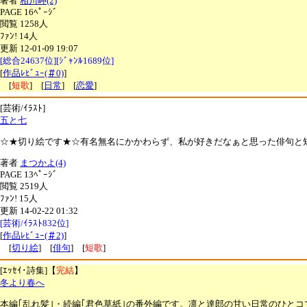
著者
相川岬(2)
PAGE 16ﾍﾟｰｼﾞ
閲覧 1258人
ﾌｧﾝ! 14人
更新 12-01-09 19:07
[総合24637位][ｼﾞｬﾝﾙ1689位]
[
作品ﾚﾋﾞｭｰ(＃0)
]
[
短歌
] [
日常
] [
恋愛
]
[芸術/ｲﾗｽﾄ]
五と七
☆★切り絵です★☆有名無名にかかわらず、私が好きだなぁと思った俳句と
著者
まつかよ(4)
PAGE 13ﾍﾟｰｼﾞ
閲覧 2519人
ﾌｧﾝ! 15人
更新 14-02-22 01:32
[芸術/ｲﾗｽﾄ832位]
[
作品ﾚﾋﾞｭｰ(＃2)
]
[
切り絵
] [
俳句
] [
短歌
]
[ｴｯｾｲ･詩集]【
完結
】
冬より春へ
本編｢乱れ髪｣・続編｢君色草紙｣の番外編です。凛と達郎の甘い日常のひと