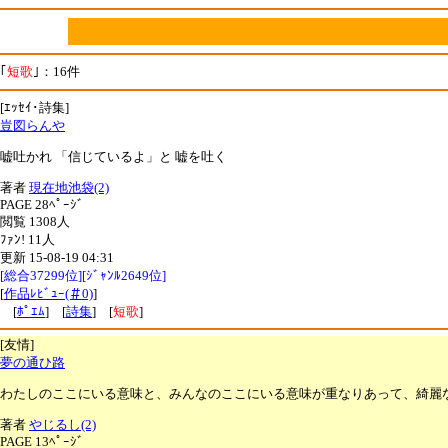
｢
短歌
｣：16件
[ｴｯｾｲ･詩集]
豈図らんや
嘘吐かれ 「信じているよ」と 嘘を吐く
著者
現在地池袋(2)
PAGE 28ﾍﾟｰｼﾞ
閲覧 1308人
ﾌｧﾝ! 11人
更新 15-08-19 04:31
[総合37299位][ｼﾞｬﾝﾙ2649位]
[
作品ﾚﾋﾞｭｰ(＃0)
]
[
ﾎﾟｴﾑ
] [
詩集
] [
短歌
]
[友情]
夢の通ひ路
わたしのここにいる意味と、みんなのここにいる意味が重なりあって、綺麗
著者
やじるし(2)
PAGE 13ﾍﾟｰｼﾞ