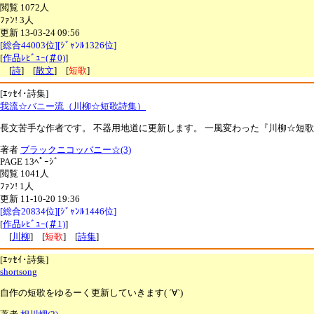
閲覧 1072人
ﾌｧﾝ! 3人
更新 13-03-24 09:56
[総合44003位][ｼﾞｬﾝﾙ1326位]
[
作品ﾚﾋﾞｭｰ(＃0)
]
[
詩
] [
散文
] [
短歌
]
[ｴｯｾｲ･詩集]
我流☆バニー流（川柳☆短歌詩集）
長文苦手な作者です。 不器用地道に更新します。 一風変わった『川柳☆短
著者
ブラックニコッバニー☆(3)
PAGE 13ﾍﾟｰｼﾞ
閲覧 1041人
ﾌｧﾝ! 1人
更新 11-10-20 19:36
[総合20834位][ｼﾞｬﾝﾙ1446位]
[
作品ﾚﾋﾞｭｰ(＃1)
]
[
川柳
] [
短歌
] [
詩集
]
[ｴｯｾｲ･詩集]
shortsong
自作の短歌をゆるーく更新していきます( ´∀`)