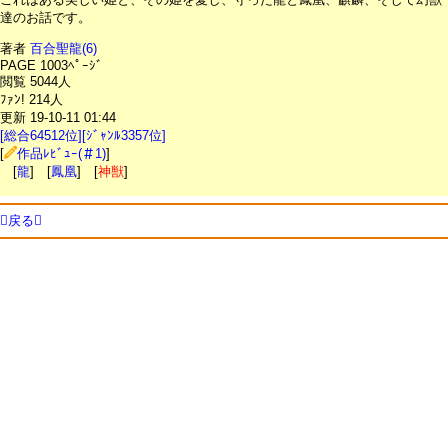
達のお話です。
著者
百合聖龍(6)
PAGE 1003ﾍﾟｰｼﾞ
閲覧 5044人
ﾌｧﾝ! 214人
更新 19-10-11 01:44
[総合64512位][ｼﾞｬﾝﾙ3357位]
[
作品ﾚﾋﾞｭｰ(＃1)
]
[
龍
] [
鳳凰
] [
神獣
]
戻る