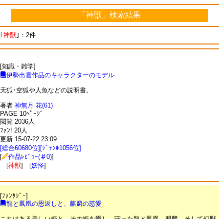
「神獣」検索結果
｢
神獣
｣：2件
[知識・雑学]
伊勢出雲作品のキャラクターのモデル
天狐･空狐や人魚などの説明書。
著者
神無月 花(61)
PAGE 10ﾍﾟｰｼﾞ
閲覧 2036人
ﾌｧﾝ! 20人
更新 15-07-22 23:09
[総合60680位][ｼﾞｬﾝﾙ1056位]
[
作品ﾚﾋﾞｭｰ(＃0)
]
[
神獣
] [
妖怪
]
[ﾌｧﾝﾀｼﾞｰ]
龍と鳳凰の恩返しと、麒麟の慈愛
これはある美しい姫と、その姫を愛し、守った龍と鳳凰、麒麟、そして幻獣