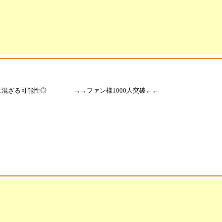
る可能性◎ →→ファン様1000人突破←←