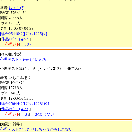
著者
ちょこ(7)
PAGE 576ﾍﾟｰｼﾞ
閲覧 40866人
ﾌｧﾝ! 3535人
更新 16-05-07 00:38
[総合25440位][ｼﾞｬﾝﾙ205位]
[
作品ﾚﾋﾞｭｰ(＃52)
]
[
心理ﾃｽﾄ
] [
ﾃｽﾄ
]
[その他 小説]
心理テスト＼(^o^)／いえあ
心理テスト集( ´；ﾟ;ё;ﾟ)･;'.､･;'.､ｺﾞﾌｯ!! 来てね～
著者 いちごみるく
PAGE 46ﾍﾟｰｼﾞ
閲覧 17768人
ﾌｧﾝ! 1346人
更新 12-03-16 15:50
[総合25644位][ｼﾞｬﾝﾙ2281位]
[
作品ﾚﾋﾞｭｰ(＃23)
]
[
心理ﾃｽﾄ
] [
あ
] [
おまじない
]
[知識・雑学]
心理テストだったりしちゃうかもしれない