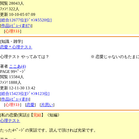
閲覧 28043人
ﾌｧﾝ! 322人
更新 10-10-05 07:09
[総合12677位][ｼﾞｬﾝﾙ5520位]
[
作品ﾚﾋﾞｭｰ(＃87)
]
[
心理ﾃｽﾄ
]
[知識・雑学]
恋愛＊心理テスト
心理テスト やってみては？ ※ 恋愛じゃないのもたまに混ざ
著者
ここあ(4)
PAGE 99ﾍﾟｰｼﾞ
閲覧 15584人
ﾌｧﾝ! 1888人
更新 12-11-30 13:42
[総合15423位][ｼﾞｬﾝﾙ123位]
[
作品ﾚﾋﾞｭｰ(＃8)
]
[
心理ﾃｽﾄ
] [
恋愛
] [
片思い
]
[私の恋愛(実話)]【
完結
】《短編》
心理テスト
たった4ﾍﾟｰｼﾞの実話です。読んで頂ければ光栄です。