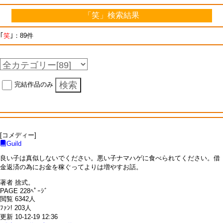
「笑」検索結果
｢
笑
｣：89件
完結作品のみ
[コメディー]
Guild
良い子は真似しないでください。悪い子ナマハゲに食べられてください。借
金返済の為にお金を稼ぐってよりは増やすお話。
著者 捨式。
PAGE 228ﾍﾟｰｼﾞ
閲覧 6342人
ﾌｧﾝ! 203人
更新 10-12-19 12:36