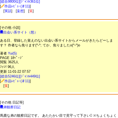
[総合9800位][ｼﾞｬﾝﾙ361位]
[
作品ﾚﾋﾞｭｰ(＃11)
]
[
実話
] [
妄想
] [
笑
]
[その他 小説]
出会い系サイト（怒）
ある日、登録した覚えのない出会い系サイトからメールがきたらどーしま
す？ 作者なら焦ります(^-^; てか、焦りましたo(^-^)o
著者
Yui(5)
PAGE 18ﾍﾟｰｼﾞ
閲覧 3625人
ﾌｧﾝ! 96人
更新 11-01-22 07:57
[総合5246位][ｼﾞｬﾝﾙ449位]
[
作品ﾚﾋﾞｭｰ(＃11)
]
[
笑
]
[その他 日記等]
弟観察日記
馬鹿な弟の観察日記です。 あたたかい目で見守って下さい ※ちょくちょく