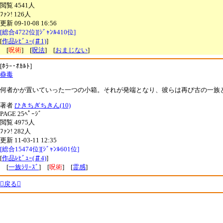
閲覧 4541人
ﾌｧﾝ! 126人
更新 09-10-08 16:56
[総合4722位][ｼﾞｬﾝﾙ410位]
[
作品ﾚﾋﾞｭｰ(＃1)
]
[
呪術
] [
呪法
] [
おまじない
]
[ﾎﾗｰ･ｵｶﾙﾄ]
蠱毒
何者かが置いていった一つの小箱。それが発端となり、彼らは再び古の一族
著者
ひきちぎちきん(10)
PAGE 25ﾍﾟｰｼﾞ
閲覧 4975人
ﾌｧﾝ! 282人
更新 11-03-11 12:35
[総合15474位][ｼﾞｬﾝﾙ601位]
[
作品ﾚﾋﾞｭｰ(＃4)
]
[
一族ｼﾘｰｽﾞ
] [
呪術
] [
霊感
]
戻る