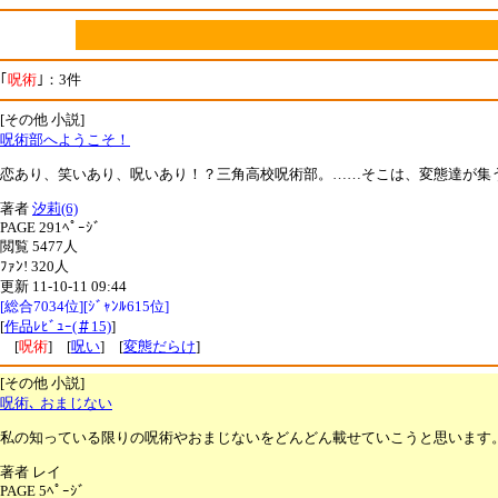
｢
呪術
｣：3件
[その他 小説]
呪術部へようこそ！
恋あり、笑いあり、呪いあり！？三角高校呪術部。……そこは、変態達が集
著者
汐莉(6)
PAGE 291ﾍﾟｰｼﾞ
閲覧 5477人
ﾌｧﾝ! 320人
更新 11-10-11 09:44
[総合7034位][ｼﾞｬﾝﾙ615位]
[
作品ﾚﾋﾞｭｰ(＃15)
]
[
呪術
] [
呪い
] [
変態だらけ
]
[その他 小説]
呪術､ おまじない
私の知っている限りの呪術やおまじないをどんどん載せていこうと思います
著者 レイ
PAGE 5ﾍﾟｰｼﾞ