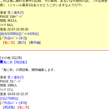
これは鬼に纏わる事件の記録、その幕間。あるいは可能性の話。（不定期更
新）（ジャンル最高1位ありがとうございますなんでだ!?）
著者
雪ノ瀬氷(7)
PAGE 156ﾍﾟｰｼﾞ
閲覧 4613人
ﾌｧﾝ! 64人
更新 22-07-15 00:26
[総合52088位][ｼﾞｬﾝﾙ426位]
[
作品ﾚﾋﾞｭｰ(＃2)
]
[
鬼に衣
] [
能力
] [
番外編
]
[その他 日記等]
鬼に衣【用語集】
『鬼に衣』の用語集。随時編集します。
著者
雪ノ瀬氷(7)
PAGE 31ﾍﾟｰｼﾞ
閲覧 1886人
ﾌｧﾝ! 17人
更新 19-03-10 22:37
[日記7598位]
[
作品ﾚﾋﾞｭｰ(＃0)
]
[
用語集
] [
鬼に衣
]