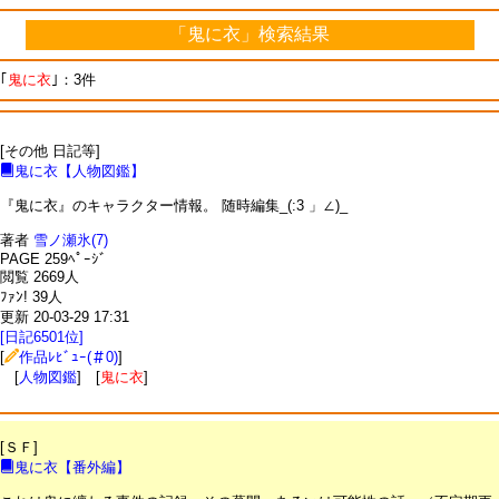
「鬼に衣」検索結果
｢
鬼に衣
｣：3件
[その他 日記等]
鬼に衣【人物図鑑】
『鬼に衣』のキャラクター情報。 随時編集_(:3 」∠)_
著者
雪ノ瀬氷(7)
PAGE 259ﾍﾟｰｼﾞ
閲覧 2669人
ﾌｧﾝ! 39人
更新 20-03-29 17:31
[日記6501位]
[
作品ﾚﾋﾞｭｰ(＃0)
]
[
人物図鑑
] [
鬼に衣
]
[ＳＦ]
鬼に衣【番外編】