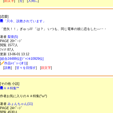
[
顔文字
] [
を
] [
人間に
]
[恋愛]
「只今、説教されています」
「悠矢！！」ぎゅっ/// 「は？」 いつも、同じ電車の彼に恋をした―･･・
著者
梨亜(5)
PAGE 20ﾍﾟｰｼﾞ
閲覧 1577人
ﾌｧﾝ! 87人
更新 13-06-01 13:12
[総合24488位][ｼﾞｬﾝﾙ10929位]
[
作品ﾚﾋﾞｭｰ(＃1)
]
[
説教
] [
甘々を目指す
] [
顔文字
]
[その他 小説]
ＡＡ特集**
作者お気に入りのＡＡ特集(^ω^)
著者
みょんちゃん(11)
PAGE 24ﾍﾟｰｼﾞ
閲覧 4530人