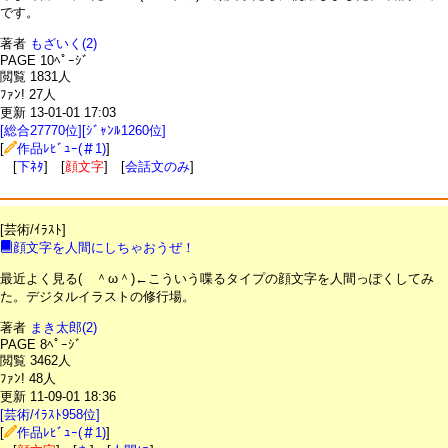
です。
著者
もざいく(2)
PAGE 10ﾍﾟｰｼﾞ
閲覧 1831人
ﾌｧﾝ! 27人
更新 13-01-01 17:03
[総合27770位][ｼﾞｬﾝﾙ1260位]
[
作品ﾚﾋﾞｭｰ(＃1)
]
[
下ﾈﾀ
] [
顔文字
] [
会話文のみ
]
[芸術/ｲﾗｽﾄ]
顔文字を人間にしちゃおうぜ！
最近よく見る( ＾ω＾)←こういう喋るタイプの顔文字を人間っぽくしてみ
た。デジタルイラストの修行場。
著者
まき太郎(2)
PAGE 8ﾍﾟｰｼﾞ
閲覧 3462人
ﾌｧﾝ! 48人
更新 11-09-01 18:36
[芸術/ｲﾗｽﾄ958位]
[
作品ﾚﾋﾞｭｰ(＃1)
]