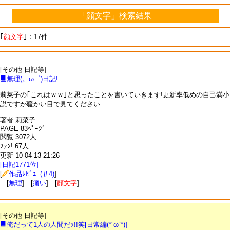
「顔文字」検索結果
｢
顔文字
｣：17件
[その他 日記等]
無理(。ω゜)日記!
莉菜子の｢これはｗｗ｣と思ったことを書いていきます!更新率低めの自己満小
説ですが暖かい目で見てください
著者 莉菜子
PAGE 83ﾍﾟｰｼﾞ
閲覧 3072人
ﾌｧﾝ! 67人
更新 10-04-13 21:26
[日記1771位]
[
作品ﾚﾋﾞｭｰ(＃4)
]
[
無理
] [
痛い
] [
顔文字
]
[その他 日記等]
俺だって1人の人間だｯ!!笑[日常編(*´ω`*)]