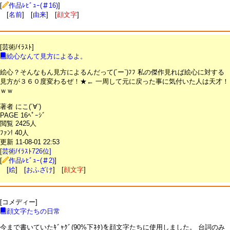
[
作品ﾚﾋﾞｭｰ(＃16)
]
[
名前
] [
由来
] [
顔文字
]
[芸術/ｲﾗｽﾄ]
絵心なんて見方によるよ。
絵心？そんなもん見方によるんだって(´ー`)ﾌﾌ 私の傑作見れば絵心に対する
見方が３６０度変わるぜ！★← 一周して元に戻った事に気付いた人は天才！
ｗｗ
著者 にこ(´∀`)
PAGE 16ﾍﾟｰｼﾞ
閲覧 2425人
ﾌｧﾝ! 40人
更新 11-08-01 22:53
[芸術/ｲﾗｽﾄ726位]
[
作品ﾚﾋﾞｭｰ(＃2)
]
[
絵
] [
おふざけ
] [
顔文字
]
[コメディー]
顔文字たちの日常
今まで書いていたｷﾞｬｸﾞ(90%下ﾈﾀ)を顔文字たちに使用しました。 台詞のみ