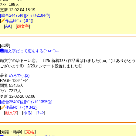
ﾌｧﾝ! 199人
更新 12-02-04 18:19
[総合24475位][ｼﾞｬﾝﾙ2184位]
[
作品ﾚﾋﾞｭｰ(＃1)
]
[
AA
] [
顔文字
]
[恋愛]
顔文字だって恋をする(´･ω･`)←
顔文字のゆるーい恋。 《2/5 新着ｵｽｽﾒ作品選ばれました(´;ω;｀) ありがとう
ございます!!》 2/20アンケート設置しました◎
著者
めろでぃ(2)
PAGE 133ﾍﾟｰｼﾞ
閲覧 53435人
ﾌｧﾝ! 7217人
更新 12-02-20 02:06
[総合25497位][ｼﾞｬﾝﾙ11395位]
[
作品ﾚﾋﾞｭｰ(＃342)
]
[
顔文字
] [
ゆる
] [
ｷｭﾝ
]
[知識・雑学]【
完結
】