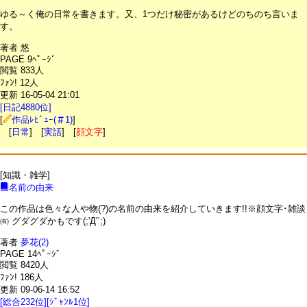
ゆる～く俺の日常を書きます。又、1つだけ秘密があるけどのちのち言いま
す。
著者 悠
PAGE 9ﾍﾟｰｼﾞ
閲覧 833人
ﾌｧﾝ! 12人
更新 16-05-04 21:01
[日記4880位]
[
作品ﾚﾋﾞｭｰ(＃1)
]
[
日常
] [
実話
] [
顔文字
]
[知識・雑学]
名前の由来
この作品は色々な人や物(?)の名前の由来を紹介していきます!!※顔文字･雑談
㈲ グダグダかもです(;'Д'`;)
著者
夢花(2)
PAGE 14ﾍﾟｰｼﾞ
閲覧 8420人
ﾌｧﾝ! 186人
更新 09-06-14 16:52
[総合232位][ｼﾞｬﾝﾙ1位]