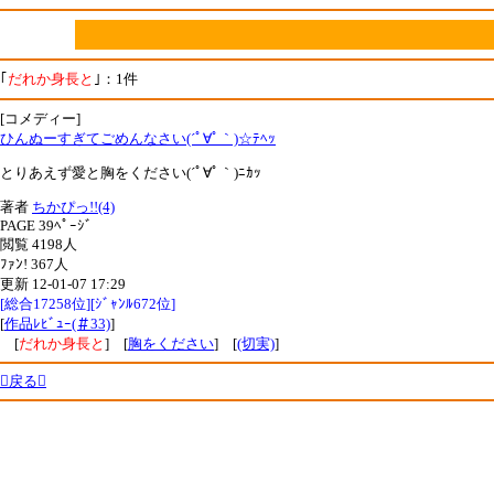
｢
だれか身長と
｣：1件
[コメディー]
ひんぬーすぎてごめんなさい(´ﾟ∀ﾟ｀)☆ﾃﾍｯ
とりあえず愛と胸をください(´ﾟ∀ﾟ｀)ﾆｶｯ
著者
ちかぴっ!!(4)
PAGE 39ﾍﾟｰｼﾞ
閲覧 4198人
ﾌｧﾝ! 367人
更新 12-01-07 17:29
[総合17258位][ｼﾞｬﾝﾙ672位]
[
作品ﾚﾋﾞｭｰ(＃33)
]
[
だれか身長と
] [
胸をください
] [
(切実)
]
戻る