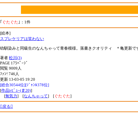
｢
ぐたぐた
｣：1件
[絵本]
スプレケリアは笑わない
幼馴染みと同級生のなんちゃって青春模様。落書きクオリティ ＊亀更新で
著者
松川(3)
PAGE 175ﾍﾟｰｼﾞ
閲覧 9009人
ﾌｧﾝ! 746人
更新 13-03-05 19:20
[総合30544位][ｼﾞｬﾝﾙ378位]
[
作品ﾚﾋﾞｭｰ(＃20)
]
[
無気力
] [
なんちゃって
] [
ぐたぐた
]
戻る