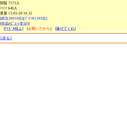
閲覧 7575人
ﾌｧﾝ! 648人
更新 13-05-28 16:32
[総合26610位][ｼﾞｬﾝﾙ1193位]
[
作品ﾚﾋﾞｭｰ(＃10)
]
[
ｱｲﾄﾞﾙ様よ
] [
お願いだから
] [
爆ぜてくれ
]
戻る