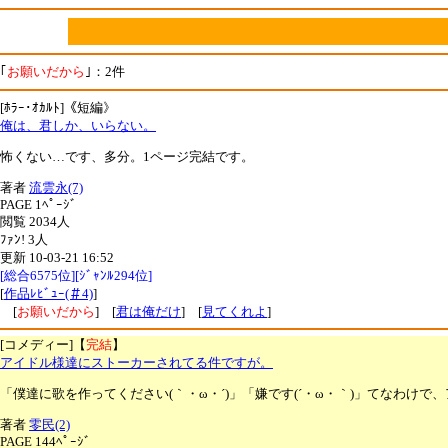
｢
お願いだから
｣：2件
[ﾎﾗｰ･ｵｶﾙﾄ]《短編》
俺は、君しか、いらない。
怖くない…です、多分。1ページ完結です。
著者
流雲永(7)
PAGE 1ﾍﾟｰｼﾞ
閲覧 2034人
ﾌｧﾝ! 3人
更新 10-03-21 16:52
[総合6575位][ｼﾞｬﾝﾙ294位]
[
作品ﾚﾋﾞｭｰ(＃4)
]
[
お願いだから
] [
君は俺だけ
] [
見てくれよ
]
[コメディー]【
完結
】
アイドル様達にストーカーされてる件ですが。
「僕達に歌を作ってください(｀・ω・´)」「嫌です(´・ω・｀)」てなわけ
著者
零民(2)
PAGE 144ﾍﾟｰｼﾞ