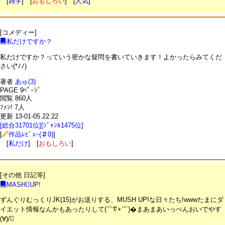
[
雑学
] [
おもしろい
] [
人気
]
[コメディー]
私だけですか？
私だけですか？っていう密かな疑問を書いていきます！よかったらみてくだ
さい(*ﾉﾉ)
著者
あゅ(3)
PAGE 9ﾍﾟｰｼﾞ
閲覧 860人
ﾌｧﾝ! 7人
更新 13-01-05 22:22
[総合31701位][ｼﾞｬﾝﾙ1475位]
[
作品ﾚﾋﾞｭｰ(＃0)
]
[
私だけ
] [
おもしろい
]
[その他 日記等]
MASHUP!
ずんぐりむっくりJK(15)がお送りする、MUSH UP!な日々たち!wwwたまにダ
イエット情報なんかもあったりして(￣∇+￣)�まあまあいっぺんおいでやす
(∀)/