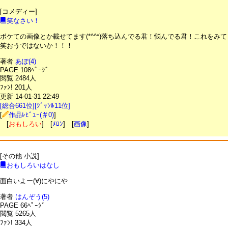
[コメディー]
笑なさい！
ボケての画像とか載せてます(*^^*)落ち込んでる君！悩んでる君！これをみて
笑おうではないか！！！
著者
あぽ(4)
PAGE 108ﾍﾟｰｼﾞ
閲覧 2484人
ﾌｧﾝ! 201人
更新 14-01-31 22:49
[総合661位][ｼﾞｬﾝﾙ11位]
[
作品ﾚﾋﾞｭｰ(＃0)
]
[
おもしろい
] [
ﾒﾛﾝ
] [
画像
]
[その他 小説]
おもしろいはなし
面白いよー(∀)にやにや
著者
はんぞう(5)
PAGE 66ﾍﾟｰｼﾞ
閲覧 5265人
ﾌｧﾝ! 334人