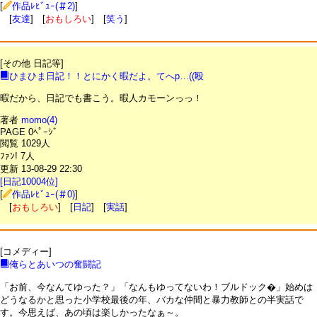
[
作品ﾚﾋﾞｭｰ(＃2)
]
[
友達
] [
おもしろい
] [
笑う
]
[その他 日記等]
ひまひま日記！！とにかく暇だよ。てへp…((殴
暇だから、日記でも書こう。暇人カモーンっっ！
著者
momo(4)
PAGE 0ﾍﾟｰｼﾞ
閲覧 1029人
ﾌｧﾝ! 7人
更新 13-08-29 22:30
[日記10004位]
[
作品ﾚﾋﾞｭｰ(＃0)
]
[
おもしろい
] [
日記
] [
実話
]
[コメディー]
俺らとあいつの奮闘記
「お前、今なんてゆった？」「なんもゆってないわ！ブルドック�」始めは
どうなるかと思った小学校最後の年、バカな仲間と暴力教師との半実話で
す。今思えば、あの頃は楽しかったなぁ～。