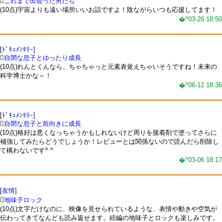

これまで出会った男たち
(10点)宇宙よりも遠い場所いいお話ですよ！陰ながらいつも応援してます！
�^03-26 18:50
[
ﾄﾞｷｭﾒﾝﾀﾘｰ]

自閉な息子とゆったり成長
(10点)れんとくんなら、ちゃちゃっと元素表覚えちゃいそうですね！未来の
科学博士かな～！
�^06-12 18:36
[
ﾄﾞｷｭﾒﾝﾀﾘｰ]

自閉な息子と前向きに成長
(10点)格好は悪くなっちゃうかもしれないけど周りを接着剤で塗ってさらに
補強してみたらどうでしょうか！レビューとは関係ないので読んだら削除し
て構わないです^ ^
�^03-06 18:17
[
友情]

地味子ロック
(10点)文字だけなのに、映像を見せられているような、表情や動きや空気が
伝わってきてなんども読み返せます。続編の地味子とロックも楽しみです。