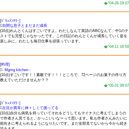
�^04-26 19:07
[
ﾄﾞｷｭﾒﾝﾀﾘｰ]

自閉な息子とまだまだ成長
(10点)れんとくんはすごいですよ。わたしなんて英語のABCなんて、中1のテ
ストでも完璧じゃなかったです。この日記のれんとくんが成長していく姿を
楽しみに、わたしも毎日仕事を頑張っています。
�^04-11 18:50
[
料理]

- Mgmg kitchen -
(10点)すごいです！！素敵です！！！ところで、72ページのお菓子の作り方
教えていただけませんか？？
�^05-31 08:07
[
ﾄﾞｷｭﾒﾝﾀﾘｰ]

左目が異常に神々しくて困ってる
(10点)自分も病気を持っていてそれをどうしてもマイナスに考えてしまうの
で作者さん見てると、かっこいいなーって思います。私も作者さんみたいに
前向きに考えられるようになりたいです。まだ全部見てないから今から続き
読みます