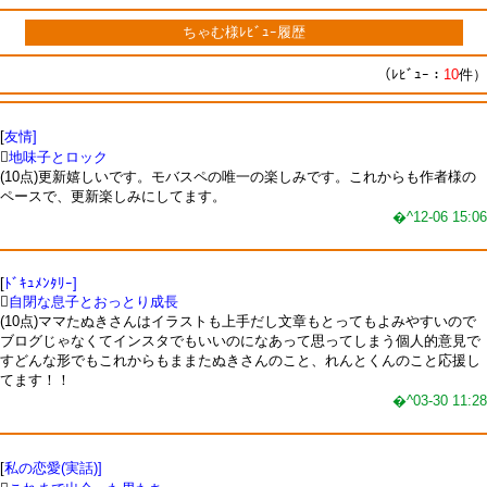
ちゃむ様ﾚﾋﾞｭｰ履歴
（ﾚﾋﾞｭｰ：
10
件）
[
友情]

地味子とロック
(10点)更新嬉しいです。モバスペの唯一の楽しみです。これからも作者様の
ペースで、更新楽しみにしてます。
�^12-06 15:06
[
ﾄﾞｷｭﾒﾝﾀﾘｰ]

自閉な息子とおっとり成長
(10点)ママたぬきさんはイラストも上手だし文章もとってもよみやすいので
ブログじゃなくてインスタでもいいのになあって思ってしまう個人的意見で
すどんな形でもこれからもままたぬきさんのこと、れんとくんのこと応援し
てます！！
�^03-30 11:28
[
私の恋愛(実話)]