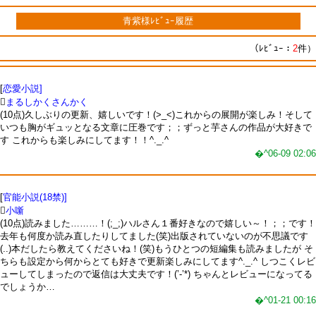
青紫様ﾚﾋﾞｭｰ履歴
（ﾚﾋﾞｭｰ：
2
件）
[
恋愛小説]

まるしかくさんかく
(10点)久しぶりの更新、嬉しいです！(>_<)これからの展開が楽しみ！そして
いつも胸がギュッとなる文章に圧巻です；；ずっと芋さんの作品が大好きで
す これからも楽しみにしてます！！^._.^
�^06-09 02:06
[
官能小説(18禁)]

小噺
(10点)読みました………！(;_;)ハルさん１番好きなので嬉しい～！；；です！
去年も何度か読み直したりしてました(笑)出版されていないのが不思議です
(..)本だしたら教えてくださいね！(笑)もうひとつの短編集も読みましたが そ
ちらも設定から何からとても好きで更新楽しみにしてます^._.^ しつこくレビ
ューしてしまったので返信は大丈夫です！(’-’*) ちゃんとレビューになってる
でしょうか…
�^01-21 00:16